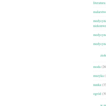
literatura
malarstw
medycyna
niekonwe
medycyna
medycyna
zioł
moda
(26
muzyka
(
nauka
(33
ogród
(39
w m