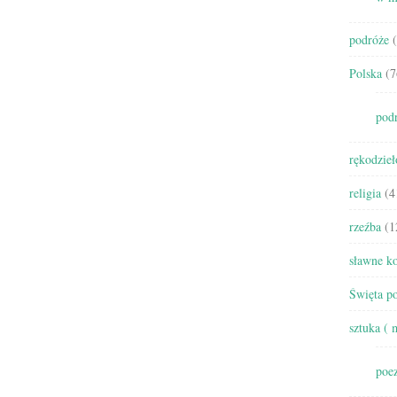
podróże
(
Polska
(7
pod
rękodzieł
religia
(4
rzeźba
(1
sławne ko
Święta po
sztuka ( 
poez