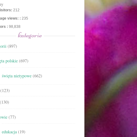
ny
isitors:
212
age views: :
235
tors :
98,838
kategorie
orii
(897)
ta polskie
(697)
święta nietypowe
(662)
(123)
(130)
owie
(77)
edukacja
(19)