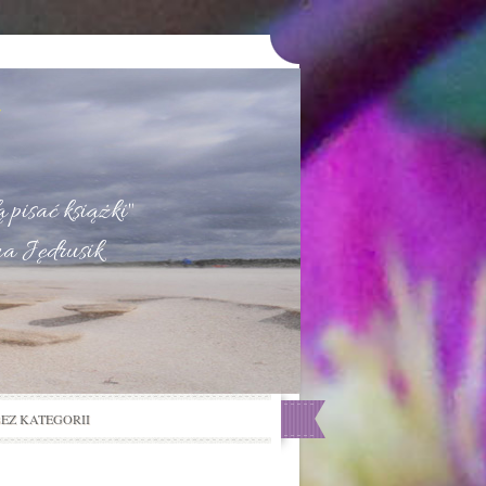
u
 pisać książki"
na Jędrusik
BEZ KATEGORII