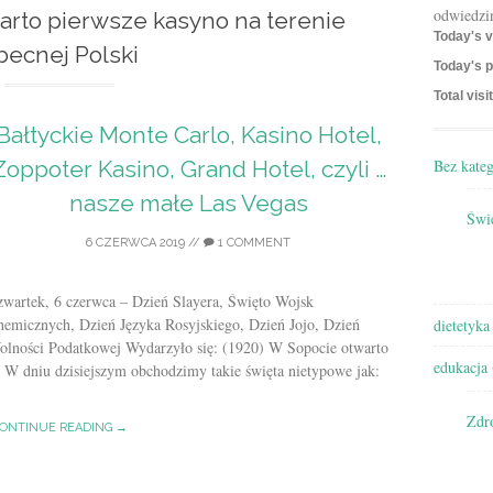
odwiedzi
arto pierwsze kasyno na terenie
Today's v
becnej Polski
Today's p
Total visi
Bałtyckie Monte Carlo, Kasino Hotel,
Bez kateg
Zoppoter Kasino, Grand Hotel, czyli …
nasze małe Las Vegas
Świę
6 CZERWCA 2019
//
1 COMMENT
zwartek, 6 czerwca – Dzień Slayera, Święto Wojsk
hemicznych, Dzień Języka Rosyjskiego, Dzień Jojo, Dzień
dietetyka
olności Podatkowej Wydarzyło się: (1920) W Sopocie otwarto
edukacja
 W dniu dzisiejszym obchodzimy takie święta nietypowe jak:
Zdr
ONTINUE READING →