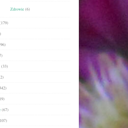
Zdrowie
(6)
(179)
)
96)
7)
(33)
2)
342)
19)
e
(67)
107)