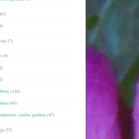
61)
6)
róże
(7)
o
(9)
1)
2)
biety
(116)
lskie
(63)
malarstwo, rzeźba, grafika)
(87)
ja
(57)