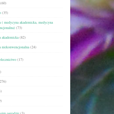
(60)
o
(35)
 ( medycyna akademicka, medycyna
ncjonalna)
(73)
 akademicka
(82)
 niekonwencjonalna
(24)
olecznictwo
(17)
)
276)
)
)
oim ogrodzie
(3)