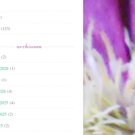
)
(123)
archiwum
(2)
 2026
(1)
(1)
2026
(4)
 2025
(4)
2025
(2)
25
(2)