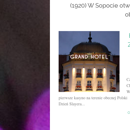
(1920) W Sopocie otw
o
C
C
W
pierwsze kasyno na terenie obecnej Polski
Dzień Slayera...
C