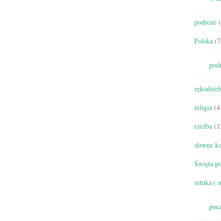
podróże
(
Polska
(7
pod
rękodzieł
religia
(4
rzeźba
(1
sławne ko
Święta po
sztuka ( 
poez