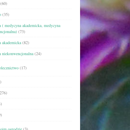
(60)
o
(35)
 ( medycyna akademicka, medycyna
ncjonalna)
(73)
 akademicka
(82)
 niekonwencjonalna
(24)
olecznictwo
(17)
)
276)
)
)
oim ogrodzie
(3)