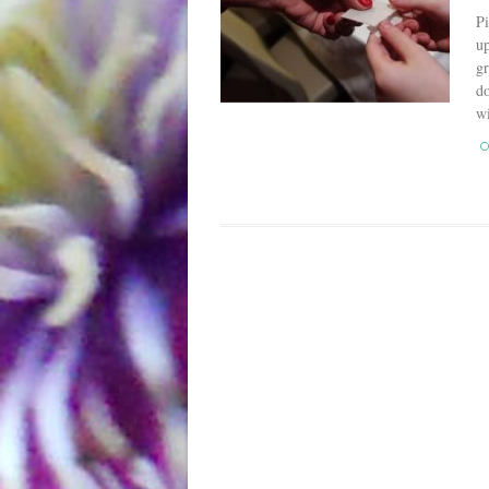
Pi
u
g
d
wi
C