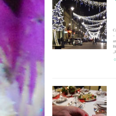
C
–
a
H
„J
C