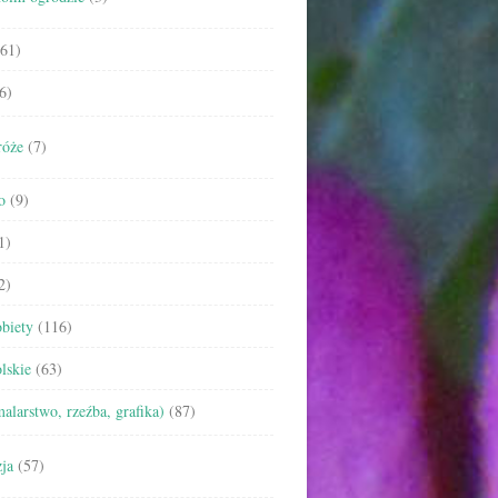
61)
6)
róże
(7)
o
(9)
1)
2)
biety
(116)
lskie
(63)
malarstwo, rzeźba, grafika)
(87)
ja
(57)