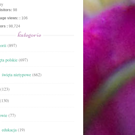
ny
isitors:
98
age views: :
106
tors :
98,724
kategorie
orii
(897)
ta polskie
(697)
święta nietypowe
(662)
(123)
(130)
owie
(77)
edukacja
(19)