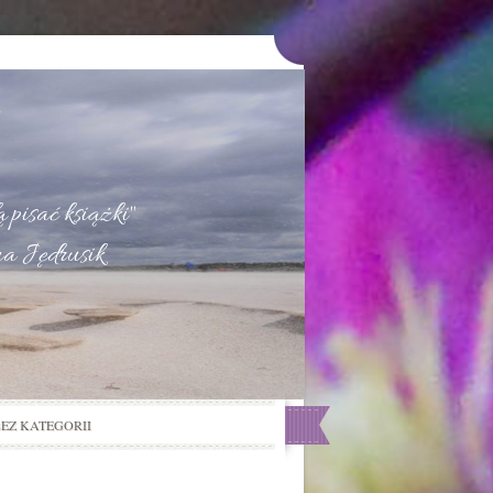
u
 pisać książki"
na Jędrusik
BEZ KATEGORII