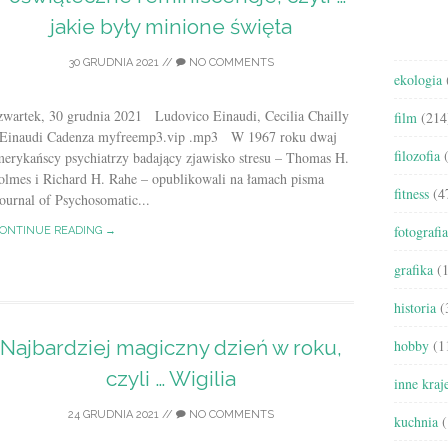
jakie były minione święta
30 GRUDNIA 2021
//
NO COMMENTS
ekologia
zwartek, 30 grudnia 2021 Ludovico Einaudi, Cecilia Chailly
film
(214
 Einaudi Cadenza myfreemp3.vip .mp3 W 1967 roku dwaj
filozofia
(
merykańscy psychiatrzy badający zjawisko stresu – Thomas H.
olmes i Richard H. Rahe – opublikowali na łamach pisma
fitness
(4
ournal of Psychosomatic...
fotografia
ONTINUE READING →
grafika
(1
historia
(
Najbardziej magiczny dzień w roku,
hobby
(1
czyli … Wigilia
inne kraj
24 GRUDNIA 2021
//
NO COMMENTS
kuchnia
(