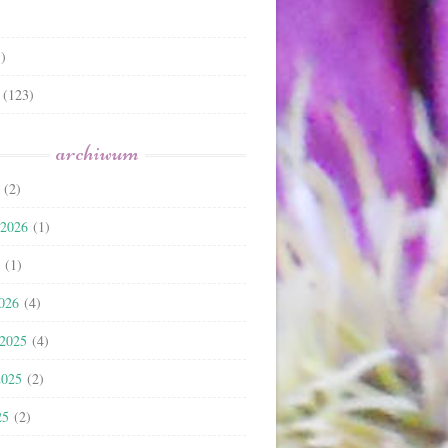
)
(123)
archiwum
(2)
 2026
(1)
(1)
2026
(4)
 2025
(4)
2025
(2)
25
(2)