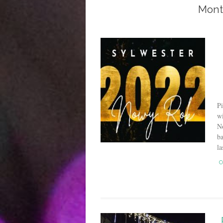
Mont
Pi
wi
N
ba
la
C