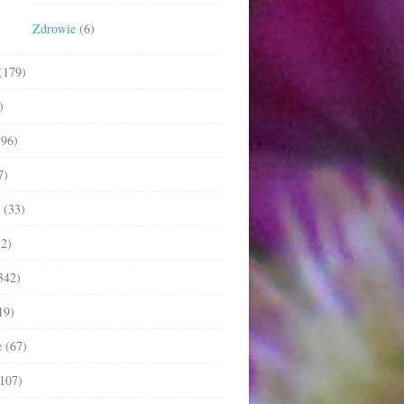
Zdrowie
(6)
(179)
)
96)
7)
(33)
2)
342)
19)
e
(67)
107)