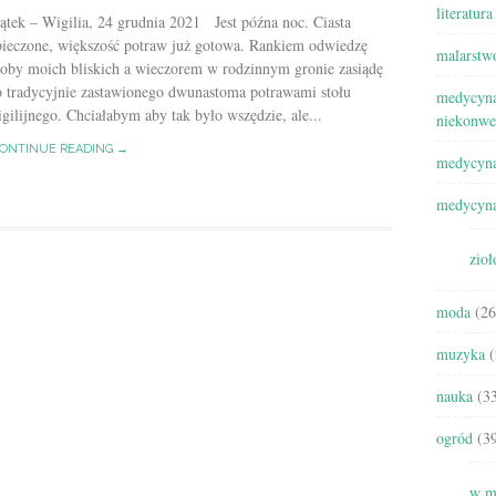
literatura
ątek – Wigilia, 24 grudnia 2021 Jest późna noc. Ciasta
pieczone, większość potraw już gotowa. Rankiem odwiedzę
malarstw
roby moich bliskich a wieczorem w rodzinnym gronie zasiądę
o tradycyjnie zastawionego dwunastoma potrawami stołu
medycyna
gilijnego. Chciałabym aby tak było wszędzie, ale...
niekonwe
ONTINUE READING →
medycyna
medycyna
zioł
moda
(26
muzyka
(
nauka
(33
ogród
(39
w m