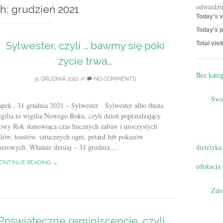
odwiedzi
h:
grudzień 2021
Today's v
Today's p
Sylwester, czyli … bawmy się póki
Total visi
życie trwa…
Bez kateg
31 GRUDNIA 2021
//
NO COMMENTS
Świę
ątek , 31 grudnia 2021 – Sylwester Sylwester albo tłusta
gilia to wigilia Nowego Roku, czyli dzień poprzedzający
owy Rok stanowiąca czas hucznych zabaw i uroczystych
lów, toastów, sztucznych ogni, petard lub pokazów
serowych. Właśnie dzisiaj – 31 grudnia,...
dietetyka
ONTINUE READING →
edukacja
Zdr
Poświąteczne reminiscencje, czyli …