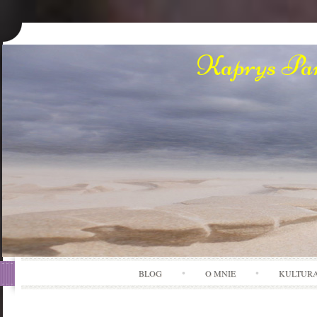
Kaprys Pan
BLOG
O MNIE
KULTUR