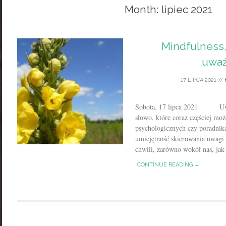
Month:
lipiec 2021
Mindfulness, 
uważ
17 LIPCA 2021
//
Sobota, 17 lipca 2021 Uważn
słowo, które coraz częściej mo
psychologicznych czy poradnik
umiejętność skierowania uwagi n
chwili, zarówno wokół nas, jak 
CONTINUE READING →