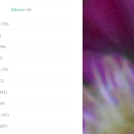
Zdrowie
(6)
(179)
)
96)
7)
(33)
2)
342)
19)
e
(67)
107)