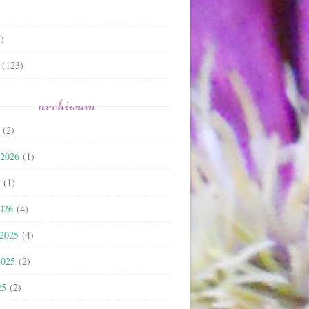
)
(123)
archiwum
(2)
 2026
(1)
(1)
2026
(4)
 2025
(4)
2025
(2)
25
(2)