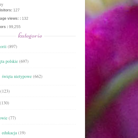
ny
isitors:
127
age views: :
132
tors :
99,255
kategorie
orii
(897)
ta polskie
(697)
święta nietypowe
(662)
(123)
(130)
owie
(77)
edukacja
(19)