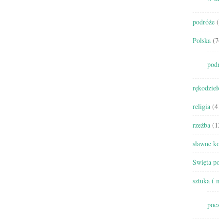
podróże
(
Polska
(7
pod
rękodzieł
religia
(4
rzeźba
(1
sławne ko
Święta po
sztuka ( 
poez