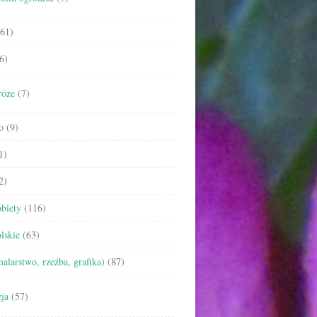
61)
6)
róże
(7)
o
(9)
1)
2)
biety
(116)
lskie
(63)
malarstwo, rzeźba, grafika)
(87)
ja
(57)