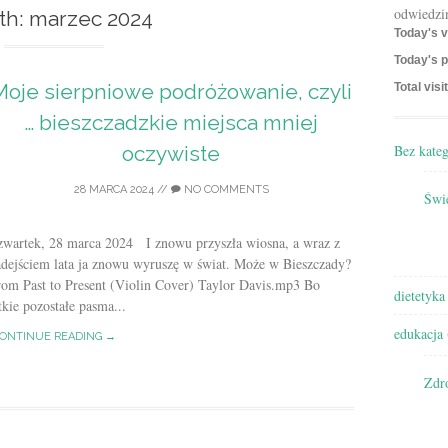
odwiedzi
th:
marzec 2024
Today's v
Today's p
Moje sierpniowe podróżowanie, czyli
Total visi
… bieszczadzkie miejsca mniej
Bez kateg
oczywiste
28 MARCA 2024
//
NO COMMENTS
Świę
zwartek, 28 marca 2024 I znowu przyszła wiosna, a wraz z
adejściem lata ja znowu wyruszę w świat. Może w Bieszczady?
rom Past to Present (Violin Cover) Taylor Davis.mp3 Bo
dietetyka
tkie pozostałe pasma...
edukacja
ONTINUE READING →
Zdr