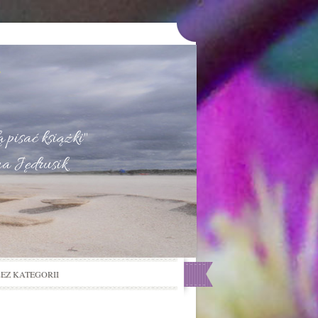
u
 pisać książki"
na Jędrusik
BEZ KATEGORII