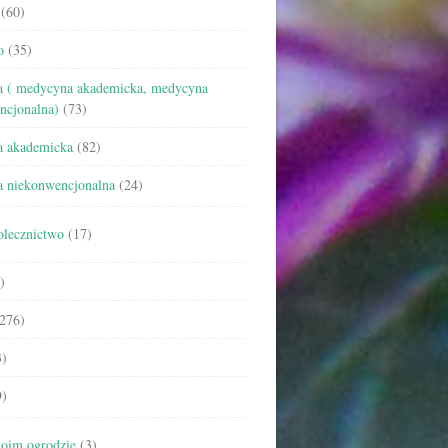
(60)
o
(35)
 ( medycyna akademicka, medycyna
ncjonalna)
(73)
 akademicka
(82)
 niekonwencjonalna
(24)
olecznictwo
(17)
)
276)
)
)
oim ogrodzie
(3)