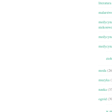
literatura
malarstw
medycyna
niekonwe
medycyna
medycyna
zioł
moda
(26
muzyka
(
nauka
(33
ogród
(39
w m