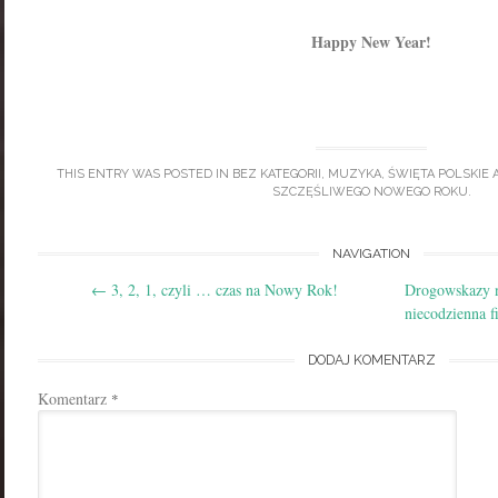
Happy New Year!
THIS ENTRY WAS POSTED IN
BEZ KATEGORII
,
MUZYKA
,
ŚWIĘTA POLSKIE
A
SZCZĘŚLIWEGO NOWEGO ROKU
.
Post
NAVIGATION
←
3, 2, 1, czyli … czas na Nowy Rok!
Drogowskazy 
navigation
niecodzienna f
DODAJ KOMENTARZ
Komentarz
*