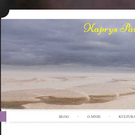
Kaprys Pan
BLOG
O MNIE
KULTUR