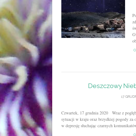
Po
zd
ś
G
ob
C
Deszczowy Niebo
17 GRUDN
Czwartek, 17 grudnia 2020 Wraz z pogłębi
sytuacji w kraju oraz brzydkiej pogody z
w depresję słuchając czarnych komunikatów 
C