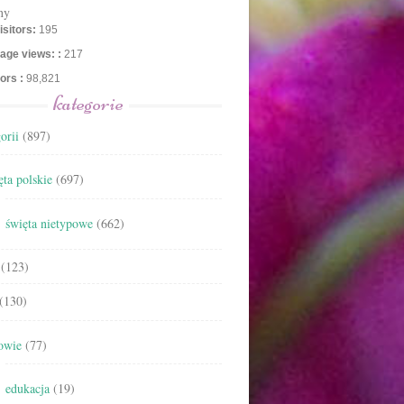
ny
isitors:
195
age views: :
217
tors :
98,821
kategorie
orii
(897)
ta polskie
(697)
święta nietypowe
(662)
(123)
(130)
owie
(77)
edukacja
(19)