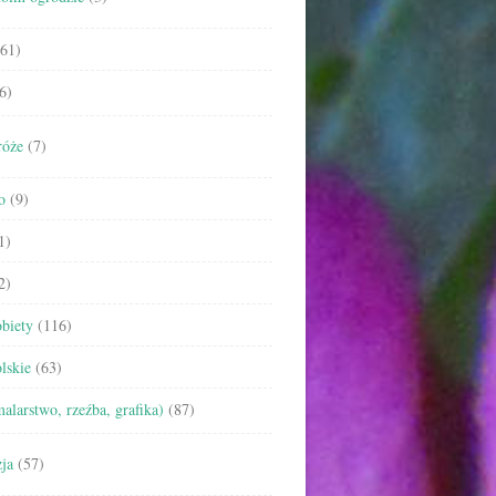
61)
6)
róże
(7)
o
(9)
1)
2)
biety
(116)
lskie
(63)
malarstwo, rzeźba, grafika)
(87)
ja
(57)