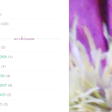
)
(123)
archiwum
(2)
 2026
(1)
(1)
2026
(4)
 2025
(4)
2025
(2)
25
(2)