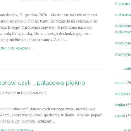
literatura
malarstw
niedziałek, 21 grudnia 2020 Ostatni raz taki układ planet
arzył się prawie 800 lat temu. Ze względu na zbliżające się
medycyna
więta Bożego Narodzenia zjawisko to potocznie nazwano
niekonwe
wiazdą Betlejemską. Do koniunkcji dochodzi, gdy dwa
iekty niebieskie obserwowane z Ziemi...
medycyna
ONTINUE READING →
medycyna
zioł
rów, czyli … pałacowe piękno
moda
(26
muzyka
(
IA 2020
//
NO COMMENTS
nauka
(33
aniem obostrzeń dotyczących naszego życia, nieciekawej
a oknem, coraz więcej czasu spędzamy w domu. Aby nie popaść
ogród
(39
z radia czy telewizji, szukamy...
w m
ONTINUE READING →