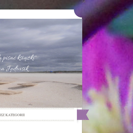
u
 pisać książki"
na Jędrusik
BEZ KATEGORII