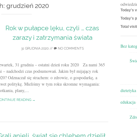
odwiedzi
h:
grudzień 2020
Today's v
Today's p
Rok w pułapce lęku, czyli … czas
Total visi
zarazy i zatrzymania świata
Bez kateg
31 GRUDNIA 2020
//
NO COMMENTS
Świę
zwartek, 31 grudnia – ostatni dzień roku 2020 Za nami 365
ni – nadchodzi czas podsumowań. Jakim był mijający rok
20? Odznaczał się strachem: o zdrowie, o gospodarkę, a
awet politykę. Mieliśmy w tym roku skromne wymagania:
otkania, plany,...
dietetyka
ONTINUE READING →
edukacja
Zdr
Grali anieli, świat się chlebem dzielił,