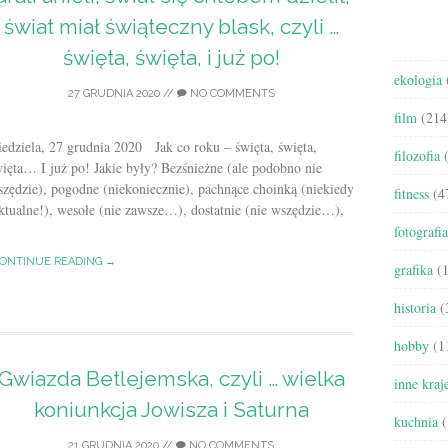
świat miał świąteczny blask, czyli …
święta, święta, i już po!
ekologia
27 GRUDNIA 2020
//
NO COMMENTS
film
(214
edziela, 27 grudnia 2020 Jak co roku – święta, święta,
filozofia
(
ięta… I już po! Jakie były? Bezśnieżne (ale podobno nie
zędzie), pogodne (niekoniecznie), pachnące choinką (niekiedy
fitness
(4
ktualne!), wesołe (nie zawsze…), dostatnie (nie wszędzie…),
fotografia
ONTINUE READING →
grafika
(1
historia
(
hobby
(1
Gwiazda Betlejemska, czyli … wielka
inne kraj
koniunkcja Jowisza i Saturna
kuchnia
(
21 GRUDNIA 2020
//
NO COMMENTS