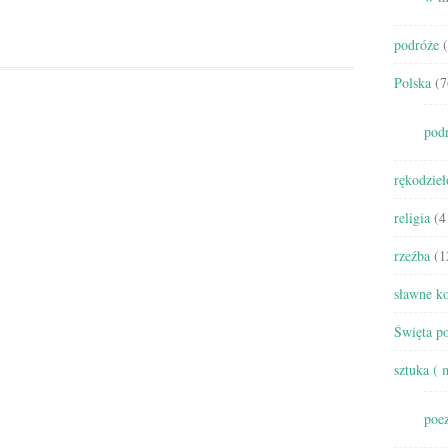
podróże
(
Polska
(7
pod
rękodzieł
religia
(4
rzeźba
(1
sławne ko
Święta po
sztuka ( 
poez