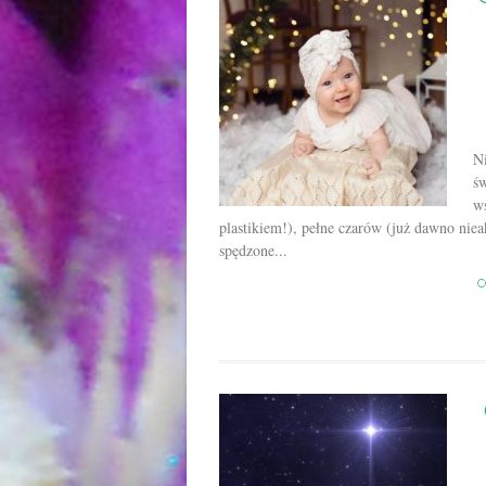
Ni
św
ws
plastikiem!), pełne czarów (już dawno niea
spędzone...
C