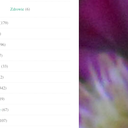
Zdrowie
(6)
(179)
)
96)
7)
(33)
2)
342)
19)
e
(67)
107)