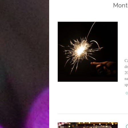
Mont
C
d
20
n
sp
C