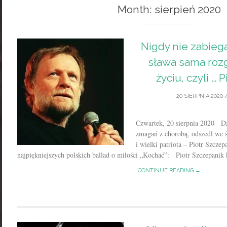
Month:
sierpień 2020
Nigdy nie zabiega
sława sama rozg
życiu, czyli … 
20 SIERPNIA 2020
/
Czwartek, 20 sierpnia 2020 Dzi
zmagań z chorobą, odszedł we śn
i wielki patriota – Piotr Szcze
najpiękniejszych polskich ballad o miłości „Kochać”: Piotr Szczepanik 
CONTINUE READING →