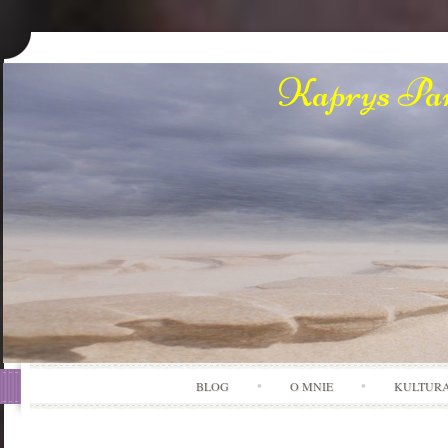
Kaprys Pan
BLOG
O MNIE
KULTUR