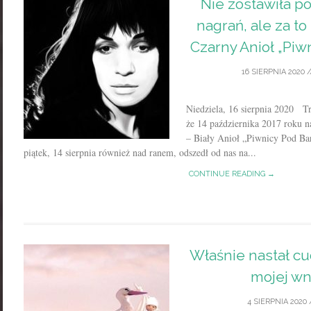
Nie zostawiła po
nagrań, ale za to
Czarny Anioł „Piw
16 SIERPNIA 2020
/
Niedziela, 16 sierpnia 2020 T
że 14 października 2017 roku 
– Biały Anioł „Piwnicy Pod Bar
piątek, 14 sierpnia również nad ranem, odszedł od nas na...
CONTINUE READING →
Właśnie nastał cud
mojej wn
4 SIERPNIA 2020