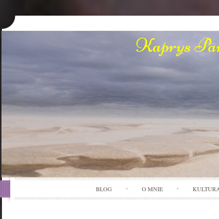
Kaprys Pan
BLOG
O MNIE
KULTUR