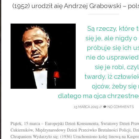
(1952) urodził aię Andrzej Grabowski – pols
Są rzeczy, które t
się je, ale nigdy 
próbuje się ich u
nie do usprawiedl
się je robi, czyl
twardy, iż człowi
ojców, żeby się 
dlatego ma ojca chrzestn
15 MARCA 2019
//
NO COMMENTS
Piątek, 15 marca – Europejski Dzień Konsumenta, Światowy Dzień Praw
Cukierników, Międzynarodowy Dzień Przeciwko Brutalności Policji, D
Chrapaniem Wydarzyło się: (1936) Uruchomiono kolej linową na Kas