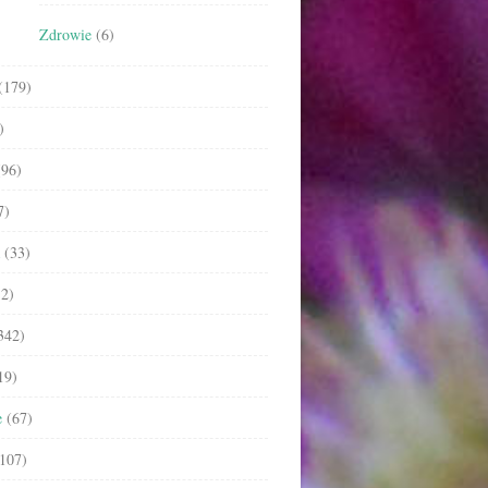
Zdrowie
(6)
(179)
)
96)
7)
(33)
2)
342)
19)
e
(67)
107)