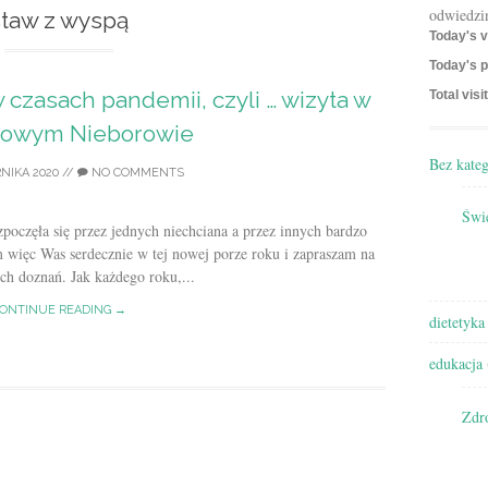
odwiedzi
staw z wyspą
Today's v
Today's p
czasach pandemii, czyli … wizyta w
Total visi
zowym Nieborowie
Bez kateg
NIKA 2020
//
NO COMMENTS
Świę
oczęła się przez jednych niechciana a przez innych bardzo
 więc Was serdecznie w tej nowej porze roku i zapraszam na
ych doznań. Jak każdego roku,...
ONTINUE READING →
dietetyka
edukacja
Zdr