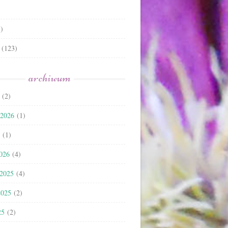
)
(123)
archiwum
(2)
 2026
(1)
(1)
2026
(4)
 2025
(4)
2025
(2)
25
(2)