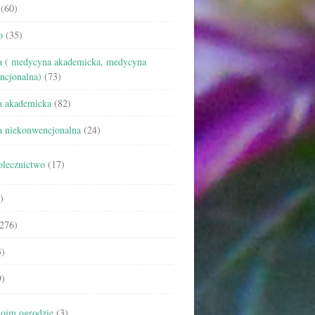
(60)
o
(35)
 ( medycyna akademicka, medycyna
ncjonalna)
(73)
 akademicka
(82)
 niekonwencjonalna
(24)
olecznictwo
(17)
)
276)
)
)
oim ogrodzie
(3)