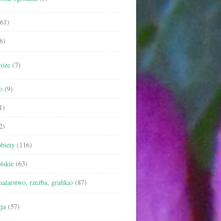
61)
6)
róże
(7)
o
(9)
1)
2)
biety
(116)
lskie
(63)
malarstwo, rzeźba, grafika)
(87)
ja
(57)