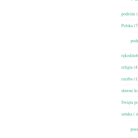
podróże
(
Polska
(7
pod
rękodzieł
religia
(4
rzeźba
(1
sławne ko
Święta po
sztuka ( 
poez