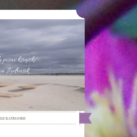
u
 pisać książki"
na Jędrusik
BEZ KATEGORII