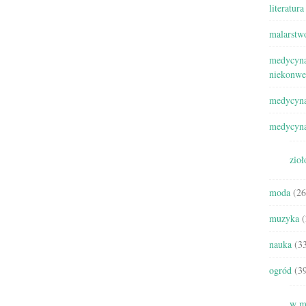
literatura
malarstw
medycyna
niekonwe
medycyna
medycyna
zioł
moda
(26
muzyka
(
nauka
(33
ogród
(39
w m