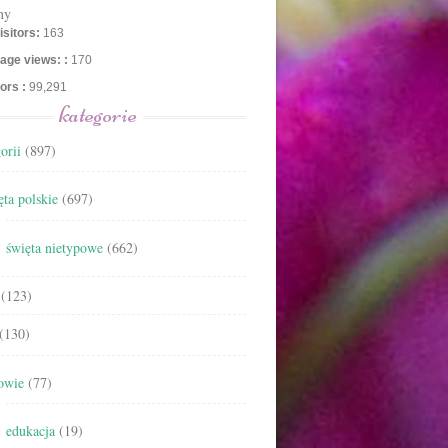
ny
isitors:
163
age views: :
170
tors :
99,291
kategorie
orii
(897)
ta polskie
(697)
święta nietypowe
(662)
(123)
(130)
owie
(77)
edukacja
(19)