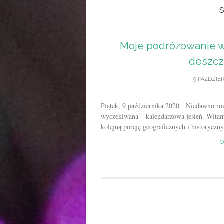
Moje podróżowanie w 
deszc
9 PAŹDZIER
Piątek, 9 października 2020 Niedawno rozp
wyczekiwana – kalendarzowa jesień. Witam
kolejną porcję geograficznych i historyczn
C