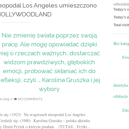
odwiedzi
ieopodal Los Angeles umieszczono
Today's v
 HOLLYWOODLAND
Today's p
Total visi
Nie zmienię świata poprzez swoją
Bez kateg
pracę. Ale mogę opowiadać dzięki
niej o rzeczach ważnych, dostarczać
Świę
widzom prawdziwych, głębokich
emocji, próbować skłaniać ich do
refleksji, czyli … Karolina Gruszka i jej
dietetyka
wybory
edukacja
A 2019
//
NO COMMENTS
Zdr
ło się: (1923) Na wzgórzach nieopodal Los Angeles
ili się: (1980) Karolina Gruszka – polska aktorka
my Dzień Frytek o którym pisałam (TUTAJ) . Frytki...