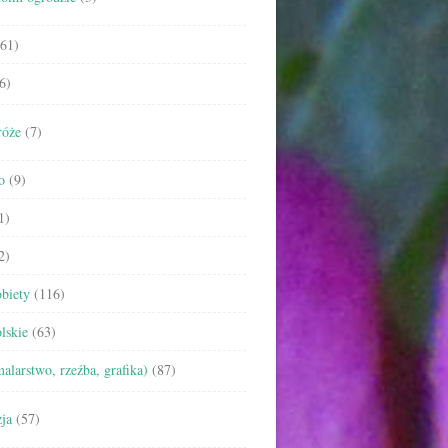
61)
6)
róże
(7)
o
(9)
1)
2)
biety
(116)
lskie
(63)
malarstwo, rzeźba, grafika)
(87)
ja
(57)