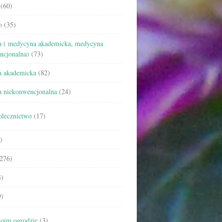
(60)
o
(35)
 ( medycyna akademicka, medycyna
ncjonalna)
(73)
 akademicka
(82)
 niekonwencjonalna
(24)
olecznictwo
(17)
)
276)
)
)
oim ogrodzie
(3)