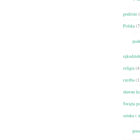
podróże
(
Polska
(7
pod
rękodzieł
religia
(4
rzeźba
(1
sławne ko
Święta po
sztuka ( 
poez