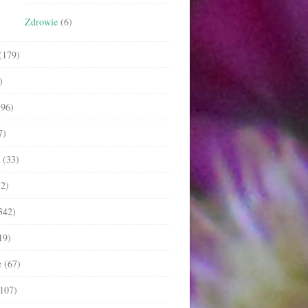
Zdrowie
(6)
(179)
)
96)
7)
(33)
2)
342)
19)
e
(67)
107)