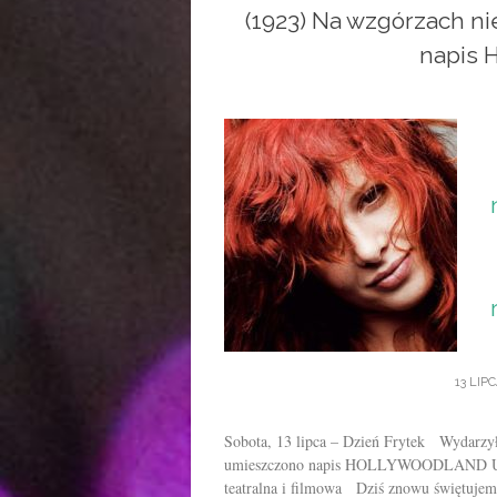
(1923) Na wzgórzach n
napis
13 LIPC
Sobota, 13 lipca – Dzień Frytek Wydarzy
umieszczono napis HOLLYWOODLAND Urodz
teatralna i filmowa Dziś znowu świętuje