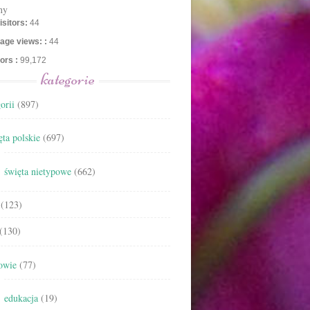
ny
isitors:
44
age views: :
44
tors :
99,172
kategorie
orii
(897)
ta polskie
(697)
święta nietypowe
(662)
(123)
(130)
owie
(77)
edukacja
(19)