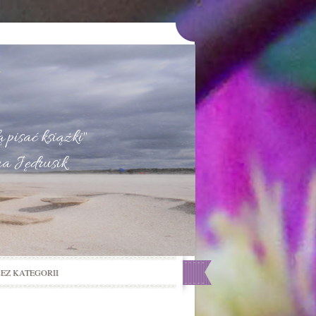
u
 pisać książki"
na Jędrusik
BEZ KATEGORII