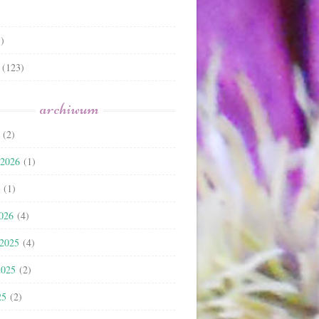
)
(123)
archiwum
(2)
 2026
(1)
(1)
2026
(4)
 2025
(4)
2025
(2)
25
(2)