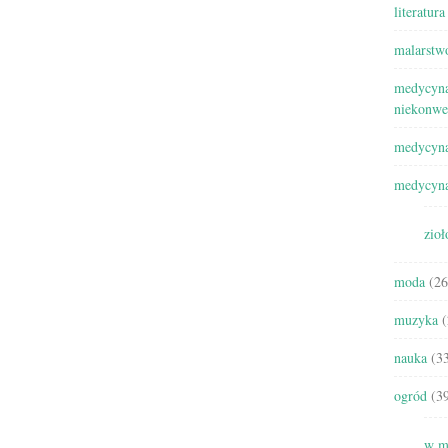
literatura
malarstw
medycyna
niekonwe
medycyna
medycyna
zioł
moda
(26
muzyka
(
nauka
(33
ogród
(39
w m