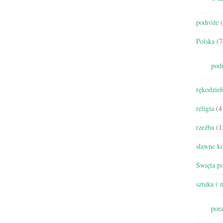
podróże
(
Polska
(7
pod
rękodzieł
religia
(4
rzeźba
(1
sławne ko
Święta po
sztuka ( 
poez