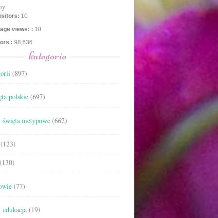
ny
isitors:
10
age views: :
10
tors :
98,636
kategorie
orii
(897)
ta polskie
(697)
święta nietypowe
(662)
(123)
(130)
owie
(77)
edukacja
(19)