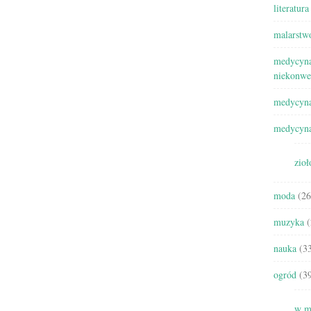
literatura
malarstw
medycyna
niekonwe
medycyna
medycyna
zioł
moda
(26
muzyka
(
nauka
(33
ogród
(39
w m