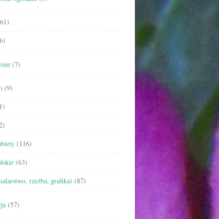
61)
6)
róże
(7)
o
(9)
1)
2)
biety
(116)
lskie
(63)
malarstwo, rzeźba, grafika)
(87)
ja
(57)