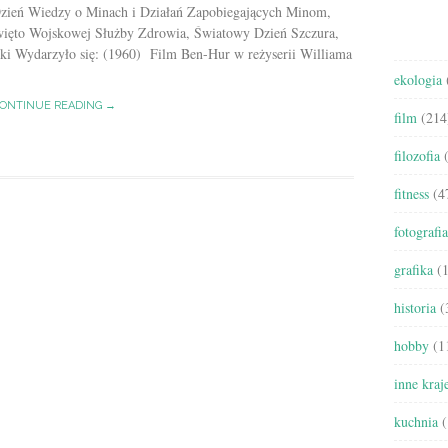
zień Wiedzy o Minach i Działań Zapobiegających Minom,
ięto Wojskowej Służby Zdrowia, Światowy Dzień Szczura,
i Wydarzyło się: (1960) Film Ben-Hur w reżyserii Williama
ekologia
ONTINUE READING →
film
(214
filozofia
(
fitness
(4
fotografia
grafika
(1
historia
(
hobby
(1
inne kraj
kuchnia
(