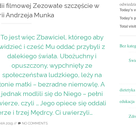
odwiedzi
ii filmowej Zezowate szczęście w
Today's v
rii Andrzeja Munka
Today's p
Total visi
To jest więc Zbawiciel, którego aby
Bez kateg
widzieć i cześć Mu oddać przybyli z
dalekiego świata. Ubożuchny i
Świę
opuszczony, wypchnięty ze
społeczeństwa ludzkiego, leży na
łonie matki – bezradne niemowlę. A
dietetyka
jednak modlili się do Niego – pełni
edukacja
ierze, czyli … Jego opiece się oddali
rze i trzej Mędrcy. Ci uwierzyli…
Zdr
IA 2019
//
NO COMMENTS