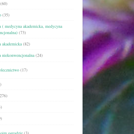
(60)
o
(35)
 ( medycyna akademicka, medycyna
ncjonalna)
(73)
 akademicka
(82)
 niekonwencjonalna
(24)
olecznictwo
(17)
)
276)
)
)
oim ogrodzie
(3)