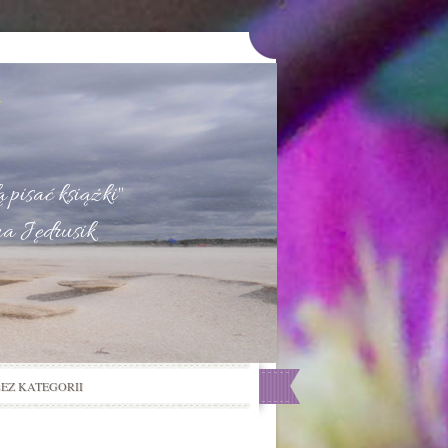
u
 pisać książki"
na Jędrusik
BEZ KATEGORII