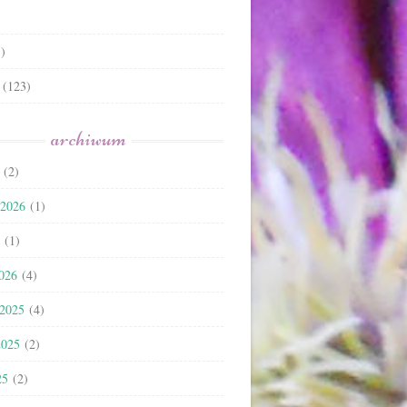
)
(123)
archiwum
(2)
 2026
(1)
(1)
2026
(4)
 2025
(4)
2025
(2)
25
(2)