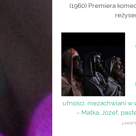
(1960) Premiera komed
reżyse
ufności, niezachwiani w w
– Matka, Józef, paste
4 KWIETN