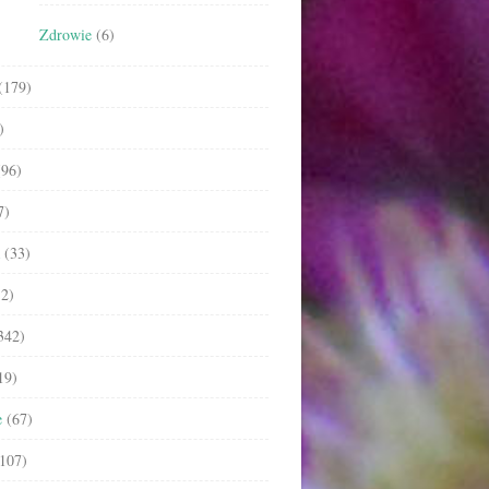
Zdrowie
(6)
(179)
)
96)
7)
(33)
2)
342)
19)
e
(67)
107)