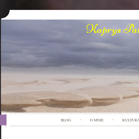
Kaprys Pan
BLOG
O MNIE
KULTUR