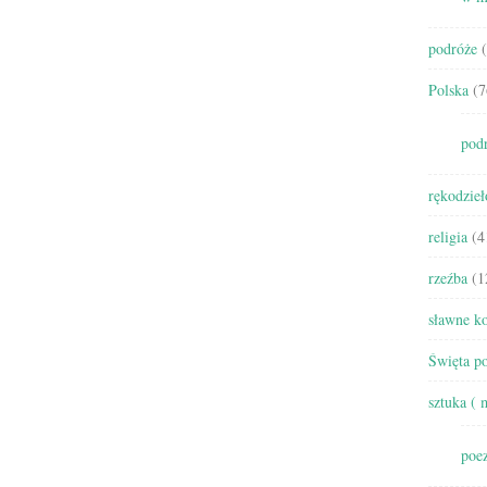
podróże
(
Polska
(7
pod
rękodzieł
religia
(4
rzeźba
(1
sławne ko
Święta po
sztuka ( 
poez