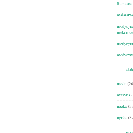
literatura
malarstw
medycyna
niekonwe
medycyna
medycyna
zioł
moda
(26
muzyka
(
nauka
(33
ogród
(39
w m