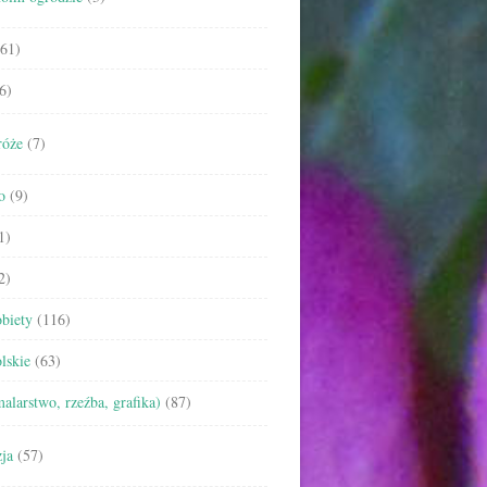
61)
6)
róże
(7)
o
(9)
1)
2)
biety
(116)
lskie
(63)
malarstwo, rzeźba, grafika)
(87)
ja
(57)