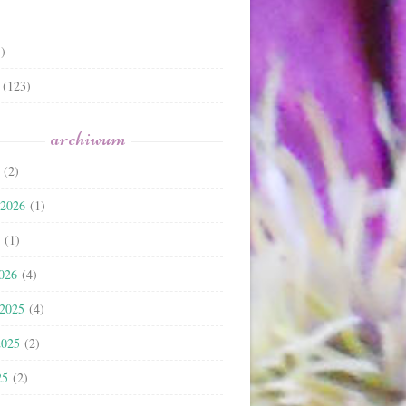
)
(123)
archiwum
(2)
 2026
(1)
(1)
2026
(4)
 2025
(4)
2025
(2)
25
(2)