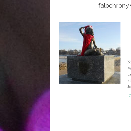
falochrony
N
V
uz
k
Ja
C