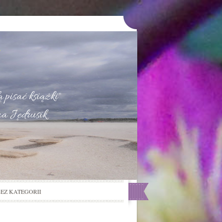
u
 pisać książki"
na Jędrusik
BEZ KATEGORII