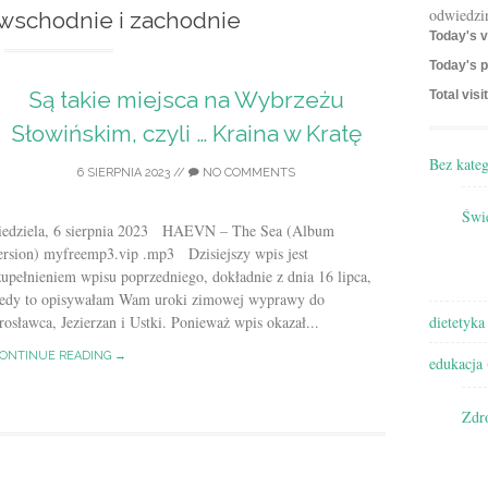
odwiedzi
 wschodnie i zachodnie
Today's v
Today's p
Są takie miejsca na Wybrzeżu
Total visi
Słowińskim, czyli … Kraina w Kratę
Bez kateg
6 SIERPNIA 2023
//
NO COMMENTS
Świę
iedziela, 6 sierpnia 2023 HAEVN – The Sea (Album
ersion) myfreemp3.vip .mp3 Dzisiejszy wpis jest
upełnieniem wpisu poprzedniego, dokładnie z dnia 16 lipca,
iedy to opisywałam Wam uroki zimowej wyprawy do
rosławca, Jezierzan i Ustki. Ponieważ wpis okazał...
dietetyka
ONTINUE READING →
edukacja
Zdr