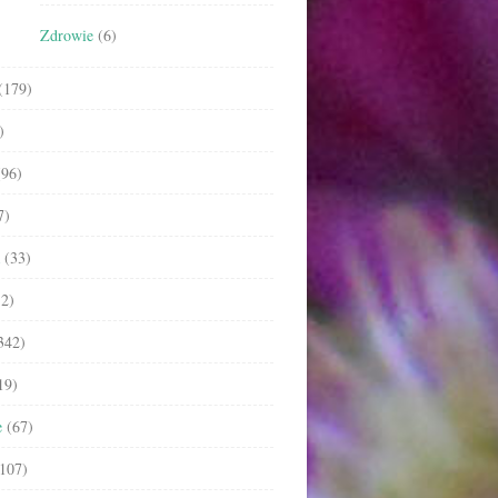
Zdrowie
(6)
(179)
)
96)
7)
(33)
2)
342)
19)
e
(67)
107)