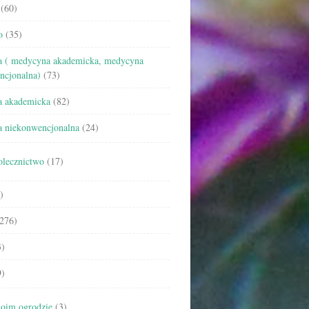
(60)
o
(35)
 ( medycyna akademicka, medycyna
ncjonalna)
(73)
 akademicka
(82)
 niekonwencjonalna
(24)
olecznictwo
(17)
)
276)
)
)
oim ogrodzie
(3)