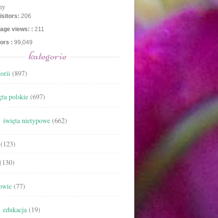
ny
isitors:
206
age views: :
211
tors :
99,049
kategorie
orii
(897)
ta polskie
(697)
święta nietypowe
(662)
(123)
(130)
owie
(77)
edukacja
(19)