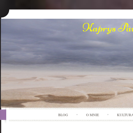
Kaprys Pan
BLOG
O MNIE
KULTUR