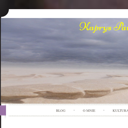
Kaprys Pan
BLOG
O MNIE
KULTUR