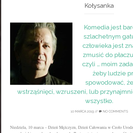
Kołysanka
Komedia jest ba
szlachetnym gat
człowieka jest zn
zmusić do płaczu
czyli … moim zada
żeby ludzie pr
spowodować, żeb
wstrząśnięci, wzruszeni, lub przynajmni
wszystko.
10 MARCA 2019
//
NO COMMENTS
Niedziela, 10 marca – Dzień Mężczyzn, Dzień Całowania w Czoło Urodzi