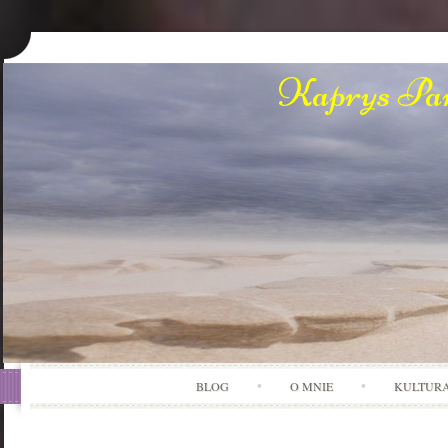
Kaprys Pan
BLOG
O MNIE
KULTUR