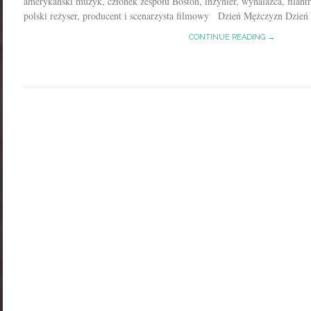
amerykański muzyk, członek zespołu Boston, inżynier, wynalazca, filant
polski reżyser, producent i scenarzysta filmowy Dzień Mężczyzn Dzień 
CONTINUE READING →