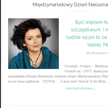
Międzynarodowy Dzień Nelsona
Być mężem Ka
szczęśliwym. I 
ludzie są po to ze
lepiej. N
18 LIPCA 2019
//
Czwartek, 18 lipca – Międzyn
Urodzili się: (1957) Katarzyna
dziennikarka Dzisiaj obchodzimy światowe święto Międzynarodowy Dzie
na ten temat zajdziecie (TUTAJ) . A poza tym? Arrival of the Birds..
CONTINUE READING →