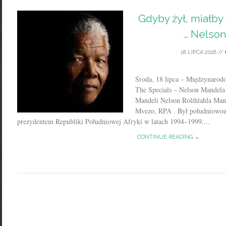
Gdyby żył, miałby d
… Nelso
18 LIPCA 2018
//
Środa, 18 lipca – Międzynaro
The Specials – Nelson Mandel
Mandeli Nelson Rolihlahla Mand
Mvezo, RPA . Był południowoa
prezydentem Republiki Południowej Afryki w latach 1994–1999....
CONTINUE READING →