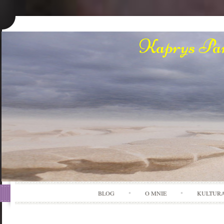
Kaprys Pan
BLOG
O MNIE
KULTUR