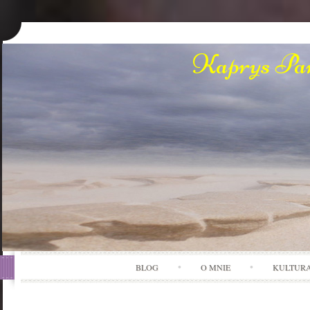
Kaprys Pan
BLOG
O MNIE
KULTUR