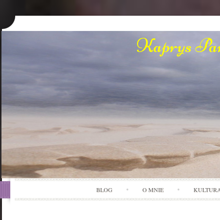
Kaprys Pan
BLOG
O MNIE
KULTUR