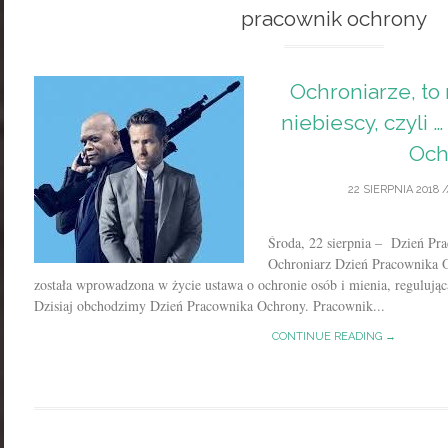
pracownik ochrony
Ochroniarze, to 
niebiescy, czyli 
Och
22 SIERPNIA 2018
/
Środa, 22 sierpnia – Dzień 
Ochroniarz Dzień Pracownika O
została wprowadzona w życie ustawa o ochronie osób i mienia, regulując
Dzisiaj obchodzimy Dzień Pracownika Ochrony. Pracownik...
CONTINUE READING →