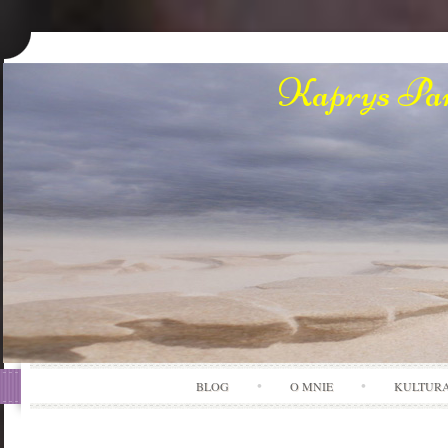
Kaprys Pan
BLOG
O MNIE
KULTUR