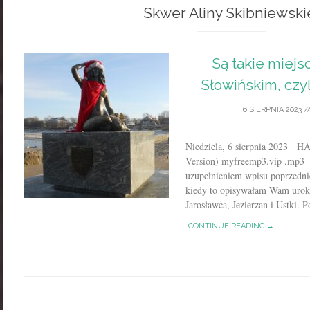
Skwer Aliny Skibniewski
Są takie miej
Słowińskim, czyl
6 SIERPNIA 2023
/
Niedziela, 6 sierpnia 2023 
Version) myfreemp3.vip .mp3 D
uzupełnieniem wpisu poprzednie
kiedy to opisywałam Wam uro
Jarosławca, Jezierzan i Ustki. 
CONTINUE READING →