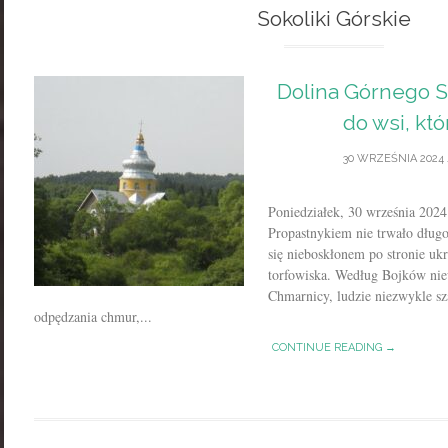
Sokoliki Górskie
Dolina Górnego Sa
do wsi, kt
30 WRZEŚNIA 2024
Poniedziałek, 30 września 2024
Propastnykiem nie trwało dług
się nieboskłonem po stronie uk
torfowiska. Według Bojków nie
Chmarnicy, ludzie niezwykle s
odpędzania chmur,...
CONTINUE READING →