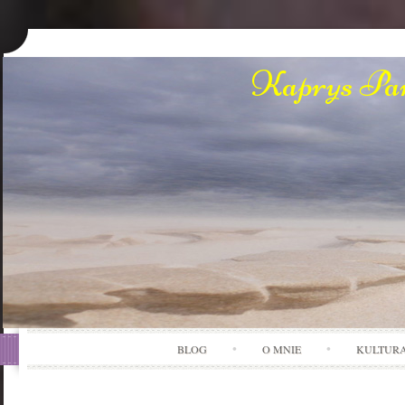
Kaprys Pan
BLOG
O MNIE
KULTUR