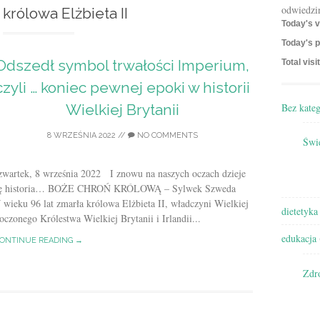
odwiedzi
królowa Elżbieta II
Today's v
Today's p
Odszedł symbol trwałości Imperium,
Total visi
czyli … koniec pewnej epoki w historii
Bez kateg
Wielkiej Brytanii
8 WRZEŚNIA 2022
//
NO COMMENTS
Świę
zwartek, 8 września 2022 I znowu na naszych oczach dzieje
ię historia… BOŻE CHROŃ KRÓLOWĄ – Sylwek Szweda
wieku 96 lat zmarła królowa Elżbieta II, władczyni Wielkiej
dietetyka
zonego Królestwa Wielkiej Brytanii i Irlandii...
edukacja
ONTINUE READING →
Zdr