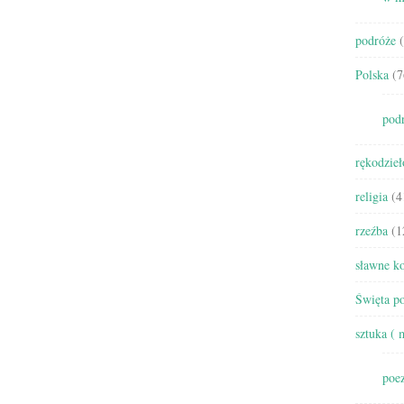
podróże
(
Polska
(7
pod
rękodzieł
religia
(4
rzeźba
(1
sławne ko
Święta po
sztuka ( 
poez