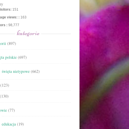
ny
isitors:
151
age views: :
163
tors :
98,777
kategorie
orii
(897)
ta polskie
(697)
święta nietypowe
(662)
(123)
(130)
owie
(77)
edukacja
(19)