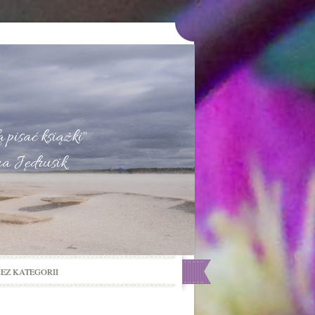
u
 pisać książki"
na Jędrusik
BEZ KATEGORII