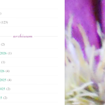
)
(123)
archiwum
(2)
 2026
(1)
(1)
2026
(4)
 2025
(4)
2025
(2)
25
(2)