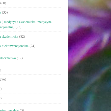
(60)
o
(35)
 ( medycyna akademicka, medycyna
ncjonalna)
(73)
 akademicka
(82)
 niekonwencjonalna
(24)
olecznictwo
(17)
)
276)
)
)
oim ogrodzie
(3)