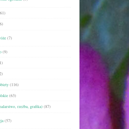
61)
6)
róże
(7)
o
(9)
1)
2)
biety
(116)
lskie
(63)
malarstwo, rzeźba, grafika)
(87)
ja
(57)