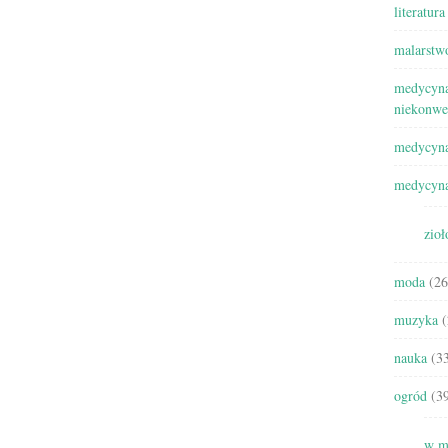
literatura
malarstw
medycyna
niekonwe
medycyna
medycyna
zioł
moda
(26
muzyka
(
nauka
(33
ogród
(39
w m