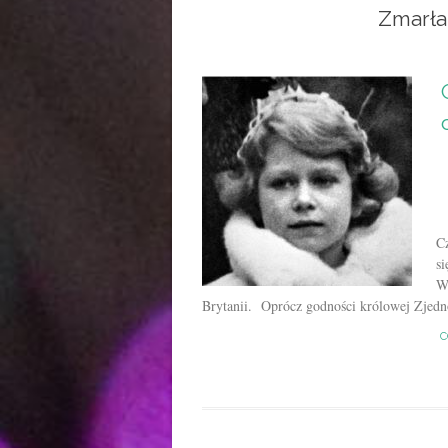
Zmarła 
C
s
W 
Brytanii. Oprócz godności królowej Zjednoc
C