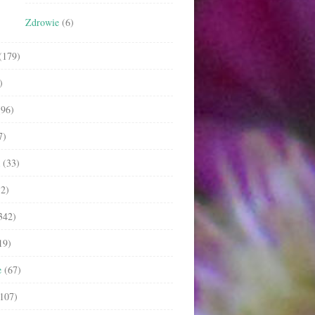
Zdrowie
(6)
(179)
)
96)
7)
(33)
2)
342)
19)
e
(67)
107)