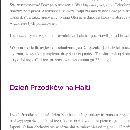
Św. w uroczystość Bożego Narodzenia. Według
, Telesfor
Liber pontificalis
dniowy post przed Wielkanocą, zwyczaj odprawiania w noc Bożego Nar
„pasterką”, a także śpiewanie hymnu Gloria, jednak niektórzy historycy 
w zakresie tych postanowień.
Ireneusz z Lyonu wspomina również, że Telesfor pozostawił po sobie „c
Wspomnienie liturgiczne obchodzone jest 2 stycznia
, jakkolwiek poc
stycznia, w wyniku pomylenia daty śmierci papieża Telesfora z datą śm
afrykańskiego. Cerkiew prawosławna wspomina go 22 lutego.
Dzień Przodków na Haiti
Dzień Przodków lub też Dzień Zamiatania Nagrobków to znane nazwy d
tradycyjnego święta chińskiego, które obchodzone jest piętnastego dni
Japonii O-bon obchodzi się w różne dni w zależności od regionu. 12 p