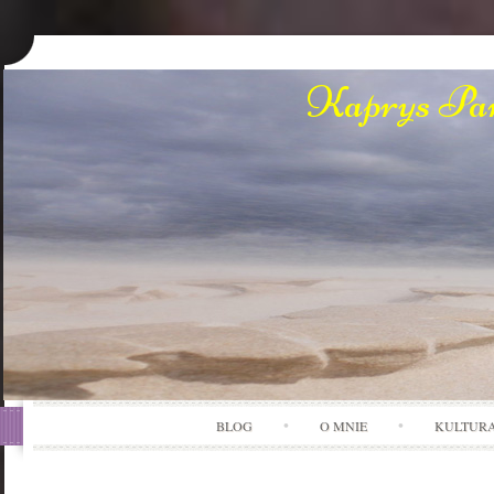
Kaprys Pan
BLOG
O MNIE
KULTUR