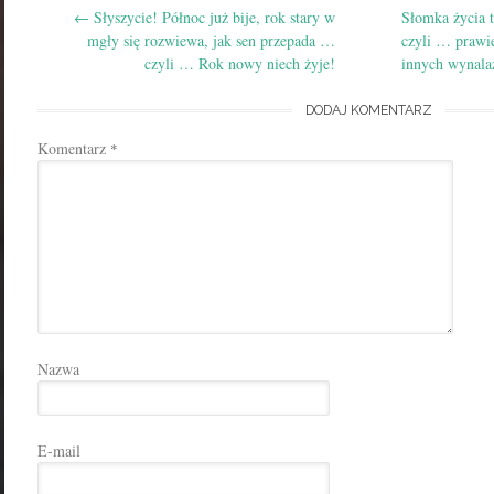
←
Słyszycie! Północ już bije, rok stary w
Słomka życia t
navigation
mgły się rozwiewa, jak sen przepada …
czyli … prawie
czyli … Rok nowy niech żyje!
innych wynal
DODAJ KOMENTARZ
Komentarz
*
Nazwa
E-mail