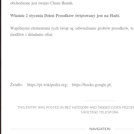
obchodzone jest święto Chum Bennh.
Właśnie 2 stycznia Dzień Przodków świętowany jest na Haiti.
Wspólnymi elementami tych świąt są: odwiedzanie grobów przodków, w
modlitw i składanie ofiar.
Źródło: https://pl.wikipedia.org; https://books.google.pl;
THIS ENTRY WAS POSTED IN
BEZ KATEGORII
AND TAGGED
DZIEŃ PRZOD
ŚWIĘTEGO TELESFORA
.
Post
NAVIGATION