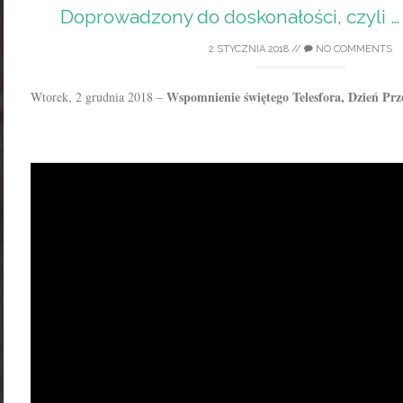
Doprowadzony do doskonałości, czyli …
2 STYCZNIA 2018
//
NO COMMENTS
Wspomnienie świętego Telesfora, Dzień Pr
Wtorek, 2 grudnia 2018 –