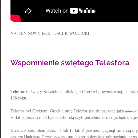
NA TEN NOWY ROK – JACEK WÓJCICKI
Wspomnienie świętego Telesfora
Telesfor
to święty Kościoła katolickiego i Cerkwi prawosławnej, papież 
138 roku.
Telesfor był Grekiem. Greckie imię Telesfor jest tłumaczone jako
doprowa
został papieżem miał być anachoretą czyli pustelnikiem, co jednak nie je
Kierował kościołem przez 11 lub 13 lat. Z pewnością zginął śmiercią m
cesarza Hadriana. Przypisywano mu dekret polecający odprawianie przez