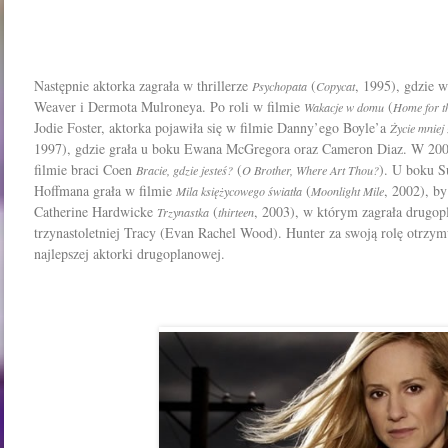
Następnie aktorka zagrała w thrillerze
(
, 1995), gdzie 
Psychopata
Copycat
Weaver i Dermota Mulroneya. Po roli w filmie
(
Wakacje w domu
Home for t
Jodie Foster, aktorka pojawiła się w filmie Danny’ego Boyle’a
Życie mniej
1997), gdzie grała u boku Ewana McGregora oraz Cameron Diaz. W 200
filmie braci Coen
(
). U boku S
Bracie, gdzie jesteś?
O Brother, Where Art Thou?
Hoffmana grała w filmie
(
, 2002), b
Mila księżycowego światła
Moonlight Mile
Catherine Hardwicke
(
, 2003), w którym zagrała drugop
Trzynastka
thirteen
trzynastoletniej Tracy (Evan Rachel Wood). Hunter za swoją rolę otrzym
najlepszej aktorki drugoplanowej.