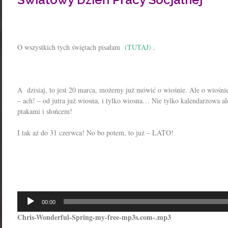
O wszystkich tych świętach pisałam
(TUTAJ)
.
A dzisiaj, to jest 20 marca, możemy już mówić o wiośnie. Ale o wiośnie
– ach! – od jutra już wiosna, i tylko wiosna… Nie tylko kalendarzowa a
ptakami i słońcem!
I tak aż do 31 czerwca! No bo potem, to już – LATO!
Odtwarzacz
00:00
plików
Chris-Wonderful-Spring-my-free-mp3s.com-.mp3
dźwiękowych