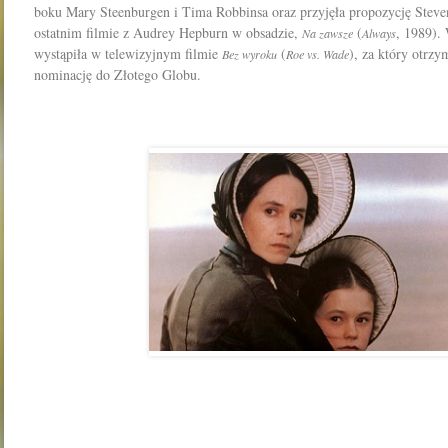
boku Mary Steenburgen i Tima Robbinsa oraz przyjęła propozycję Steve
ostatnim filmie z Audrey Hepburn w obsadzie,
(
, 1989).
Na zawsze
Always
wystąpiła w telewizyjnym filmie
(
), za który otrz
Bez wyroku
Roe vs. Wade
nominację do Złotego Globu.