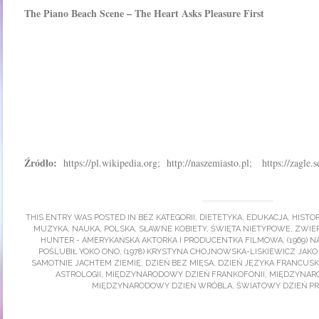
The Piano Beach Scene – The Heart Asks Pleasure First
Źródło:
https://pl.wikipedia.org; http://naszemiasto.pl; https://zagle
THIS ENTRY WAS POSTED IN
BEZ KATEGORII
,
DIETETYKA
,
EDUKACJA
,
HISTOR
MUZYKA
,
NAUKA
,
POLSKA
,
SŁAWNE KOBIETY
,
ŚWIĘTA NIETYPOWE
,
ZWIE
HUNTER - AMERYKAŃSKA AKTORKA I PRODUCENTKA FILMOWA
,
(1969) 
POŚLUBIŁ YOKO ONO
,
(1978) KRYSTYNA CHOJNOWSKA-LISKIEWICZ JAKO
SAMOTNIE JACHTEM ZIEMIĘ
,
DZIEŃ BEZ MIĘSA
,
DZIEŃ JĘZYKA FRANCUSK
ASTROLOGII
,
MIĘDZYNARODOWY DZIEŃ FRANKOFONII
,
MIĘDZYNARO
MIĘDZYNARODOWY DZIEŃ WRÓBLA
,
ŚWIATOWY DZIEŃ PR