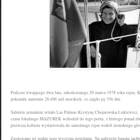
Podczas trwającego dwa lata, zakończonego 20 marca 1978 roku rejsu, 
pokonała samotnie 28.696 mil morskich, co
zajęło
jej 356 dni.
Salutem armatnim witało Las Palmas Krystynę Chojnowską-Liskiewicz, 
czasu lokalnego MAZUREK wchodził do tego portu, z którego ponad dwa
pierwsza kobieta wystartowała do samotnego rejsu wokół ziemskiego glo
Zgotowano jej godne tego wyczynu powitanie. Na nabrzeżu basenu jach