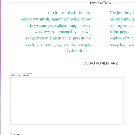
Post
NAVIGATION
←
Gra twardych facetów,
Nie jesteśmy ź
navigation
zdesperowanych, samotnych policjantów.
nie jesteśmy p
Prywatnie jest całkiem inny – czuły,
robimy co nam 
wrażliwy, sentymentalny, a nawet
ładna pogoda 
romantyczny. I nieustannie przystojny,
popływać w mo
czyli … zniewalający uśmiech i męska
szczęśliwi, cz
łysina Bruce’a
→
DODAJ KOMENTARZ
Komentarz
*
Nazwa