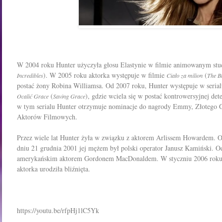
W 2004 roku Hunter użyczyła głosu Elastynie w filmie animowanym stu
). W 2005 roku aktorka występuje w filmie
(
Incredibles
Ciało za milion
The B
postać żony Robina Williamsa. Od 2007 roku, Hunter występuje w seria
(
), gdzie wciela się w postać kontrowersyjnej de
Ocalić Grace
Saving Grace
w tym serialu Hunter otrzymuje nominacje do nagrody Emmy, Złotego G
Aktorów Filmowych.
Przez wiele lat Hunter żyła w związku z aktorem Arlissem Howardem.
dniu 21 grudnia 2001 jej mężem był polski operator Janusz Kamiński. O
amerykańskim aktorem Gordonem MacDonaldem. W styczniu 2006 roku, r
aktorka urodziła bliźnięta.
https://youtu.be/rfpHj1lC5Yk