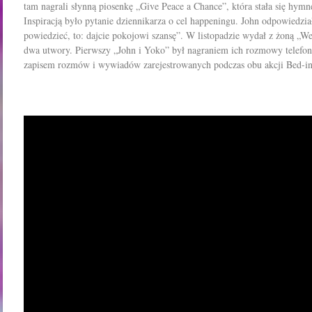
tam nagrali słynną piosenkę „Give Peace a Chance”, która stała się hym
Inspiracją było pytanie dziennikarza o cel happeningu. John odpowiedzi
powiedzieć, to: dajcie pokojowi szansę”. W listopadzie wydał z żoną „
dwa utwory. Pierwszy „John i Yoko” był nagraniem ich rozmowy telefon
zapisem rozmów i wywiadów zarejestrowanych podczas obu akcji Bed-in