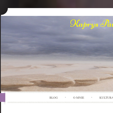
Kaprys Pan
BLOG
O MNIE
KULTUR