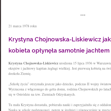
***
21 marca 1978 roku
Krystyna Chojnowska-Liskiewicz ja
kobieta opłynęła samotnie jachtem
Krystyna Chojnowska-Liskiewicz
urodzona 15 lipca 1936 w Warszawie
okrętów i jachtowy kapitan żeglugi wielkiej. Jest pierwszą kobietą na św
dookoła Ziemię.
„Szkołę życia” otrzymała jeszcze jako dziecko, podczas II wojny świato
Wyrzucona z włączonego do getta domu, rodzina Chojnowskich po latach 
się w Ostródzie na tzw. Ziemiach Odzyskanych.
Tu mała Krystyna dorastała, pobierała nauki i zaprzyjaźniła się z odda
Nauka w szkole podstawowej, potem w średniej i równocześnie w muzyczn