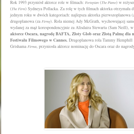
Rok 1993 przyniósł aktorce role w filmach:
(
) w reżys
Fortepian
The Piano
(
) Sydneya Pollacka. Za rolę w tych filmach aktorka otrzymała 
The Firm
jednym roku w dwóch kategoriach: najlepsza aktorka pierwszoplanowa 
drugoplanowa (za
). Rola niemej Ady McGrath, wychowującej samo
Firmę
wydanej za mąż korespondencyjnie za Alisdaira Stewarta (Sam Neill), w
aktorce Oscara, nagrodę BAFTA, Złoty Glob oraz Złotą Palmę dla na
Festiwalu Filmowego w Cannes.
Drugoplanowa rola Tammy Hemphill w 
Grishama
, przyniosła aktorce nominację do Oscara oraz do nagr
Firma