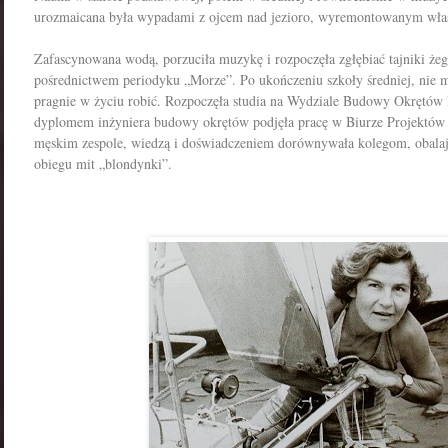
urozmaicana była wypadami z ojcem nad jezioro, wyremontowanym wł
Zafascynowana wodą, porzuciła muzykę i rozpoczęła zgłębiać tajniki żeg
pośrednictwem periodyku „Morze”. Po ukończeniu szkoły średniej, nie m
pragnie w życiu robić. Rozpoczęła studia na Wydziale Budowy Okrętów P
dyplomem inżyniera budowy okrętów podjęła pracę w Biurze Projektów 
męskim zespole, wiedzą i doświadczeniem dorównywała kolegom, obal
obiegu mit „blondynki”.