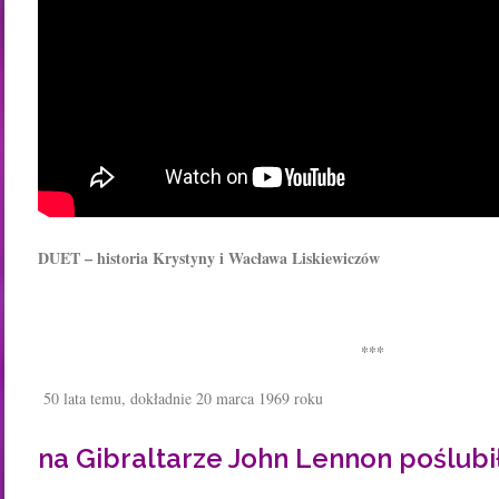
DUET – historia Krystyny i Wacława Liskiewiczów
***
50 lata temu, dokładnie 20 marca 1969 roku
na Gibraltarze John Lennon poślubi