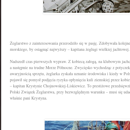
Żeglarstwo z zainteresowania przerodziło się w pasję. Zdobywała kolejn
morskiego, by osiągnąć najwyższy – kapitana żeglugi wielkiej jachtowej.
Nadszedł czas pierwszych wypraw. Z kobiecą załogą, na klubowym jachc
a następnie na trudne Morze Północne. Zwycięsko wychodząc z potyczek
awaryjnością sprzętu, żeglarka zyskała uznanie środowiska i kiedy w P
pojawił się pomysł podjęcia ryzyka opłynięcia kuli ziemskiej przez kobi
– kapitan Krystynie Chojnowskiej-Liskiewicz. To prestiżowe przedsięwzi
Polski Związek Żeglarstwa, przy bezwzględnym warunku – musi się uda
właśnie pani Krystyna.