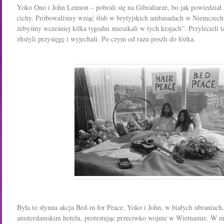
Yoko Ono i John Lennon – pobrali się na Gibraltarze, bo jak powiedział J
cichy. Próbowaliśmy wziąć ślub w brytyjskich ambasadach w Niemczech 
żebyśmy wcześniej kilka tygodni mieszkali w tych krajach”. Przylecieli 
złożyli przysięgę i wyjechali. Po czym od razu poszli do łóżka.
Była to słynna akcja Bed-in for Peace. Yoko i John, w białych ubraniach,
amsterdamskim hotelu, protestując przeciwko wojnie w Wietnamie. W ma