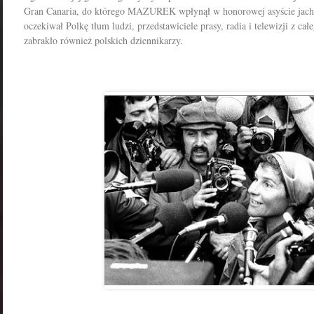
Gran Canaria, do którego MAZUREK wpłynął w honorowej asyście jach
oczekiwał Polkę tłum ludzi, przedstawiciele prasy, radia i telewizji z cał
zabrakło również polskich dziennikarzy.