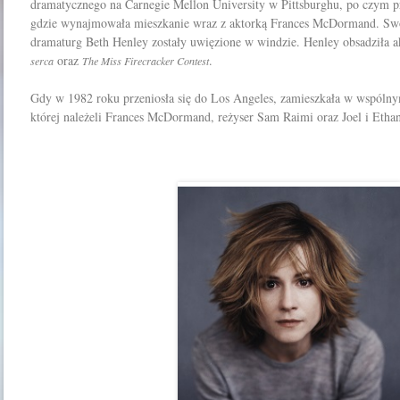
dramatycznego na Carnegie Mellon University w Pittsburghu, po czym p
gdzie wynajmowała mieszkanie wraz z aktorką Frances McDormand. Swoj
dramaturg Beth Henley zostały uwięzione w windzie. Henley obsadziła a
oraz
.
serca
The Miss Firecracker Contest
Gdy w 1982 roku przeniosła się do Los Angeles, zamieszkała w wspóln
której należeli Frances McDormand, reżyser Sam Raimi oraz Joel i Etha