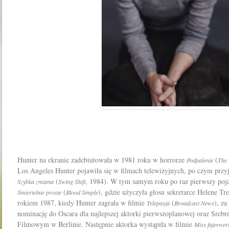
Hunter na ekranie zadebiutowała w 1981 roku w horrorze
(
Podpalenie
The 
Los Angeles Hunter pojawiła się w filmach telewizyjnych, po czym przy
(
, 1984). W tym samym roku po raz pierwszy pojaw
Szybka zmiana
Swing Shift
(
), gdzie użyczyła głosu sekretarce Helene Tr
Śmiertelnie proste
Blood Simple
rokiem 1987, kiedy Hunter zagrała w filmie
(
), za
Telepasja
Broadcast News
nominację do Oscara dla najlepszej aktorki pierwszoplanowej oraz Sreb
Filmowym w Berlinie. Następnie aktorka wystąpiła w filmie
Miss fajerwe