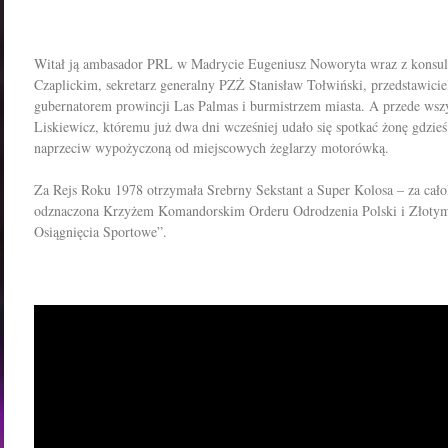
Witał ją ambasador PRL w Madrycie Eugeniusz Noworyta wraz z kons
Czaplickim, sekretarz generalny PZŻ Stanisław Tołwiński, przedstawici
gubernatorem prowincji Las Palmas i burmistrzem miasta. A przede wsz
Liskiewicz, któremu już dwa dni wcześniej udało się spotkać żonę gdzie
naprzeciw wypożyczoną od miejscowych żeglarzy motorówką.
Za Rejs Roku 1978 otrzymała Srebrny Sekstant a Super Kolosa – za całoks
odznaczona Krzyżem Komandorskim Orderu Odrodzenia Polski i Złoty
Osiągnięcia Sportowe”.