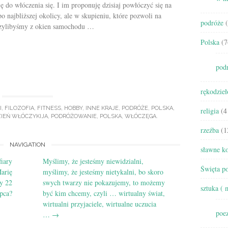
ję do włóczenia się. I im proponuję dzisiaj powłóczyć się na
po najbliższej okolicy, ale w skupieniu, które pozwoli na
podróże
(
aczylibyśmy z okien samochodu …
Polska
(7
pod
rękodzieł
I
,
FILOZOFIA
,
FITNESS
,
HOBBY
,
INNE KRAJE
,
PODRÓŻE
,
POLSKA
,
religia
(4
IEŃ WŁÓCZYKIJA
,
PODRÓŻOWANIE
,
POLSKA
,
WŁÓCZĘGA
.
rzeźba
(1
NAVIGATION
sławne ko
iary
Myślimy, że jesteśmy niewidzialni,
Święta po
arię
myślimy, że jesteśmy nietykalni, bo skoro
y 22
swych twarzy nie pokazujemy, to możemy
sztuka ( 
ipca?
być kim chcemy, czyli … wirtualny świat,
wirtualni przyjaciele, wirtualne uczucia
poez
…
→