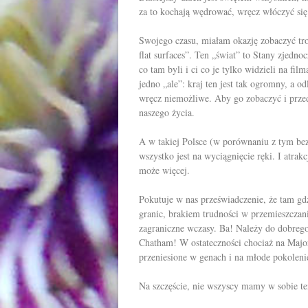
za to kochają wędrować, wręcz włóczyć się
Swojego czasu, miałam okazję zobaczyć tro
flat surfaces”. Ten „świat” to Stany zjedn
co tam byli i ci co je tylko widzieli na fil
jedno „ale”: kraj ten jest tak ogromny, a od
wręcz niemożliwe. Aby go zobaczyć i prz
naszego życia.
A w takiej Polsce (w porównaniu z tym be
wszystko jest na wyciągnięcie ręki. I atra
może więcej.
Pokutuje w nas przeświadczenie, że tam gdzi
granic, brakiem trudności w przemieszcz
zagraniczne wczasy. Ba! Należy do dobrego
Chatham! W ostateczności chociaż na Majo
przeniesione w genach i na młode pokoleni
Na szczęście, nie wszyscy mamy w sobie te