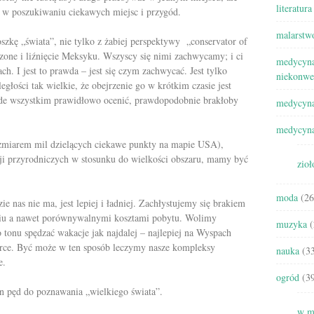
literatura
 w poszukiwaniu ciekawych miejsc i przygód.
malarstw
szkę „świata”, nie tylko z żabiej perspektywy „conservator of
oczone i liźnięcie Meksyku. Wszyscy się nimi zachwycamy; i ci
medycyna
mach. I jest to prawda – jest się czym zachwycać. Jest tylko
niekonwe
ległości tak wielkie, że obejrzenie go w krótkim czasie jest
ede wszystkim prawidłowo ocenić, prawdopodobnie brakłoby
medycyna
medycyna
zmiarem mil dzielących ciekawe punkty na mapie USA),
kcji przyrodniczych w stosunku do wielkości obszaru, mamy być
zioł
moda
(26
e nas nie ma, jest lepiej i ładniej. Zachłystujemy się brakiem
aniu a nawet porównywalnymi kosztami pobytu. Wolimy
muzyka
(
 tonu spędzać wakacje jak najdalej – najlepiej na Wyspach
rce. Być może w ten sposób leczymy nasze kompleksy
nauka
(33
e.
ogród
(39
n pęd do poznawania „wielkiego świata”.
w m