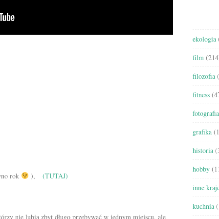
ekologia
film
(214
filozofia
(
fitness
(4
fotografia
grafika
(1
historia
(
hobby
(1
ówno rok
),
(TUTAJ)
inne kraj
kuchnia
(
którzy nie lubią zbyt długo przebywać w jednym miejscu, ale