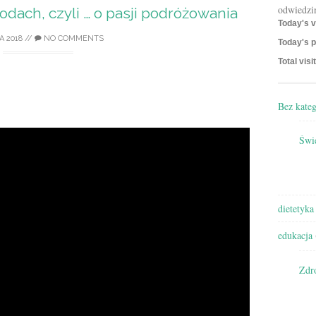
odwiedzi
odach, czyli … o pasji podróżowania
Today's v
A 2018
//
NO COMMENTS
Today's p
Total visi
Bez kateg
Świę
dietetyka
edukacja
Zdr