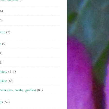
61)
6)
róże
(7)
o
(9)
1)
2)
biety
(116)
lskie
(63)
malarstwo, rzeźba, grafika)
(87)
ja
(57)