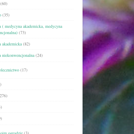
(60)
o
(35)
 ( medycyna akademicka, medycyna
ncjonalna)
(73)
 akademicka
(82)
 niekonwencjonalna
(24)
olecznictwo
(17)
)
276)
)
)
oim ogrodzie
(3)