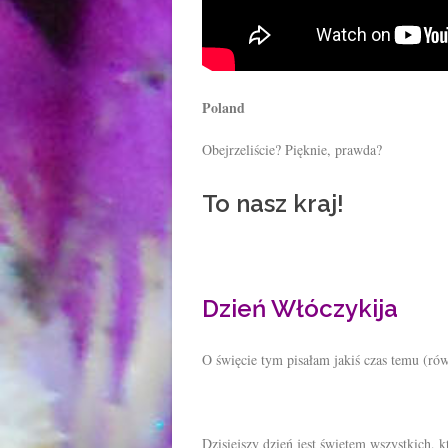
Poland
Obejrzeliście? Pięknie, prawda?
To nasz kraj!
Dzień Włóczykija
O święcie tym pisałam jakiś czas temu (r
Dzisiejszy dzień jest świętem wszystkich, 