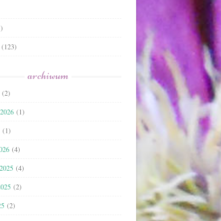
)
(123)
archiwum
(2)
 2026
(1)
(1)
2026
(4)
 2025
(4)
2025
(2)
25
(2)