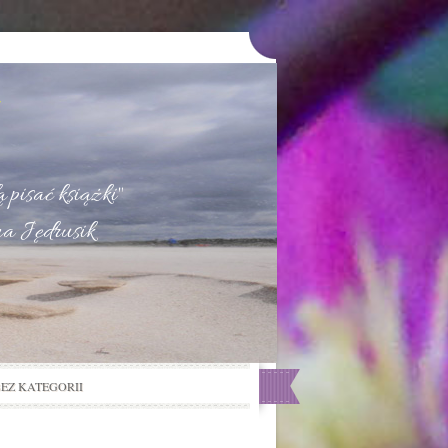
u
 pisać książki"
na Jędrusik
BEZ KATEGORII