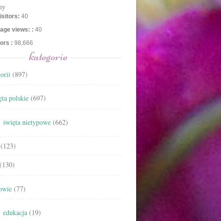
ny
isitors:
40
age views: :
40
tors :
98,666
kategorie
orii
(897)
ta polskie
(697)
święta nietypowe
(662)
(123)
(130)
owie
(77)
edukacja
(19)