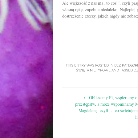
Ale większość z nas ma „to coś ”, czyli pas
własną rękę, zupełnie niedaleko. Najlepiej 
dostrzeżenie rzeczy, jakich nigdy nie zob
THIS ENTRY WAS POSTED IN
BEZ KATEGORI
ŚWIĘTA NIETYPOWE
AND TAGGED
DZ
Post
←
Obliczamy Pi, wspieramy of
navigation
przestępstw, a może wspominamy M
Magdalenę, czyli … co świętujem
l