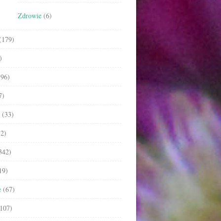
Zdrowie
(6)
(179)
)
96)
7)
(33)
2)
342)
19)
e
(67)
107)