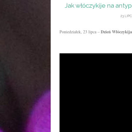
Jak włóczykije na antyp
23 LIPC
Dzień Włóczykija
Poniedziałek, 23 lipca –