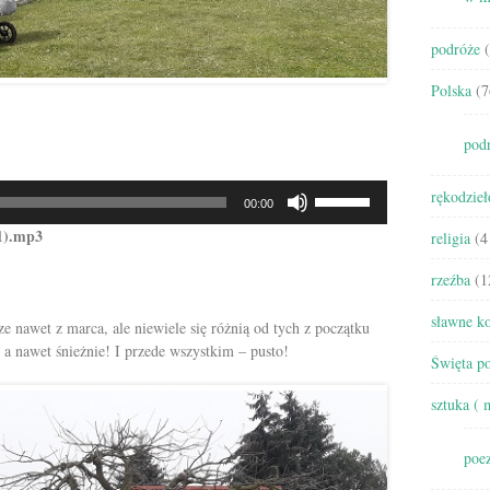
podróże
(
Polska
(7
pod
Używaj
rękodzieł
00:00
strzałek
(1).mp3
do
religia
(4
góry/do
rzeźba
(1
dołu
aby
sławne ko
 nawet z marca, ale niewiele się różnią od tych z początku
zwiększyć
 a nawet śnieżnie! I przede wszystkim – pusto!
lub
Święta po
zmniejszyć
głośność.
sztuka ( 
poez