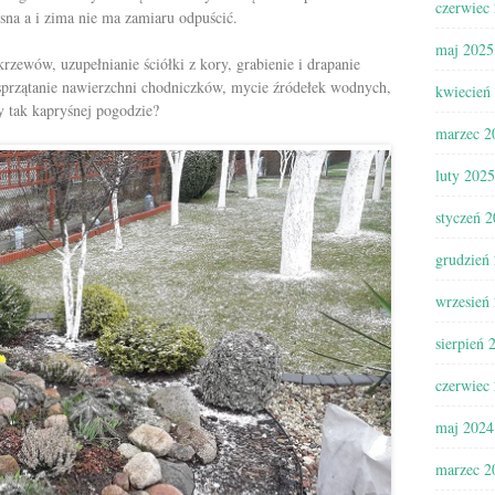
czerwiec
na a i zima nie ma zamiaru odpuścić.
maj 2025
 krzewów, uzupełnianie ściółki z kory, grabienie i drapanie
sprzątanie nawierzchni chodniczków, mycie źródełek wodnych,
kwiecień
zy tak kapryśnej pogodzie?
marzec 2
luty 2025
styczeń 
grudzień
wrzesień
sierpień 
czerwiec
maj 2024
marzec 2