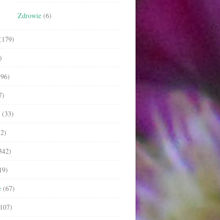
Zdrowie
(6)
(179)
)
96)
7)
(33)
2)
342)
19)
e
(67)
107)