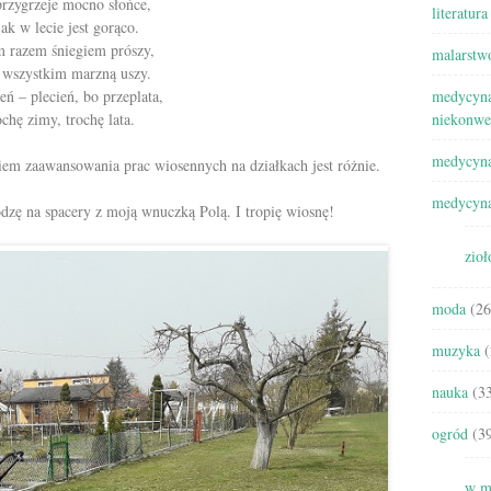
rzygrzeje mocno słońce,
literatura
jak w lecie jest gorąco.
 razem śniegiem prószy,
malarstw
 wszystkim marzną uszy.
ń – plecień, bo przeplata,
medycyna
ochę zimy, trochę lata.
niekonwe
medycyna
pniem zaawansowania prac wiosennych na działkach jest różnie.
medycyna
dzę na spacery z moją wnuczką Polą. I tropię wiosnę!
zioł
moda
(26
muzyka
(
nauka
(33
ogród
(39
w m