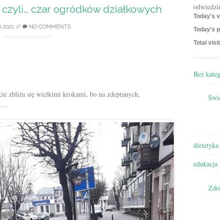
odwiedzi
 czyli… czar ogródków działkowych
Today's v
 2021
//
NO COMMENTS
Today's p
Total visi
Bez kateg
e zbliża się wielkimi krokami, bo na zdeptanych,
Świę
sy…
dietetyka
edukacja
Zdr