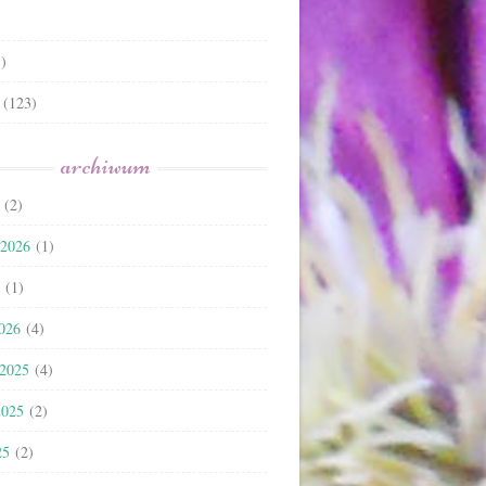
)
(123)
archiwum
(2)
 2026
(1)
(1)
2026
(4)
 2025
(4)
2025
(2)
25
(2)