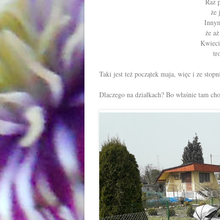
Raz p
że 
Innym
że aż
Kwiecie
tr
Taki jest też początek maja, więc i ze sto
Dlaczego na działkach? Bo właśnie tam cho