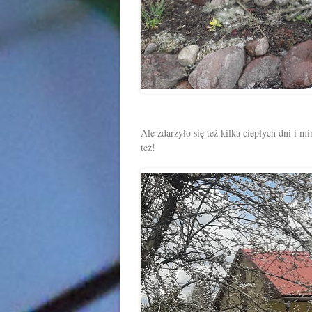
Ale zdarzyło się też kilka ciepłych dni i m
też!