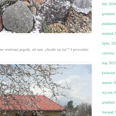
luty 2024
grudzień
paździer
sierpień 
lipiec 20
imo wietrznej pogody, od razu „chciało się żyć”! I przyrodzie
czerwiec
maj 2023
kwiecień
marzec 2
styczeń 
grudzień
listopad 