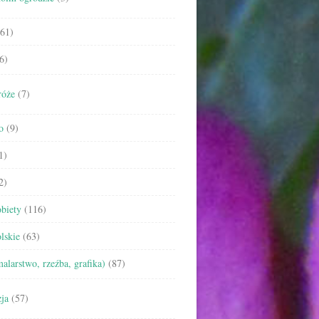
61)
6)
róże
(7)
o
(9)
1)
2)
biety
(116)
lskie
(63)
malarstwo, rzeźba, grafika)
(87)
ja
(57)