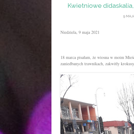
Kwietniowe didaskalia,
9 MAJA
Niedziela, 9 maja 2021
18 marca pisałam, że wiosna w moim Mieści
zaniedbanych trawnikach, zakwitły kroku