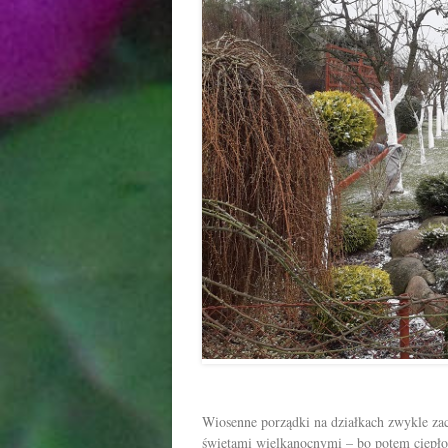
Wiosenne porządki na działkach zwykle za
świętami wielkanocnymi – bo potem ciepło