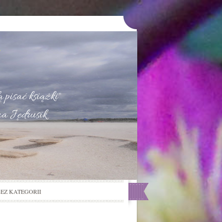
u
 pisać książki"
na Jędrusik
BEZ KATEGORII