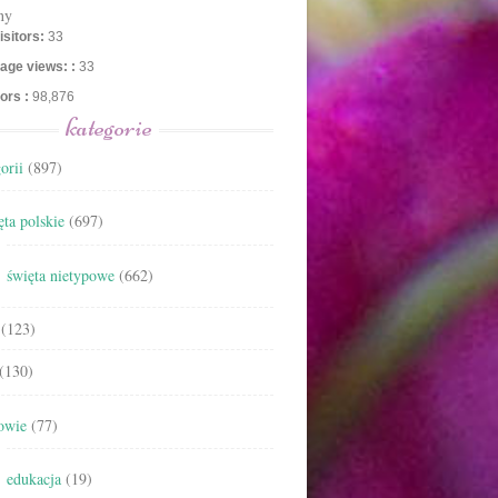
ny
isitors:
33
age views: :
33
tors :
98,876
kategorie
orii
(897)
ta polskie
(697)
święta nietypowe
(662)
(123)
(130)
owie
(77)
edukacja
(19)