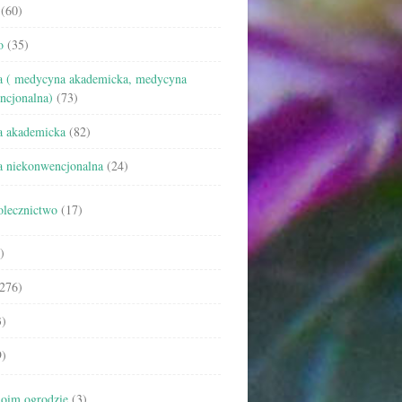
(60)
o
(35)
 ( medycyna akademicka, medycyna
ncjonalna)
(73)
 akademicka
(82)
 niekonwencjonalna
(24)
olecznictwo
(17)
)
276)
)
)
oim ogrodzie
(3)