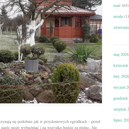
teatr
(65)
uroda
(11
zwierzęta
maj 2026
kwiecień
luty 2026
styczeń 
grudzień
sierpień 
lipiec 20
czynają się podobnie jak w przydomowych ogródkach – przed
 nagle może wybuchnąć i na wszystko będzie za późno. Ale