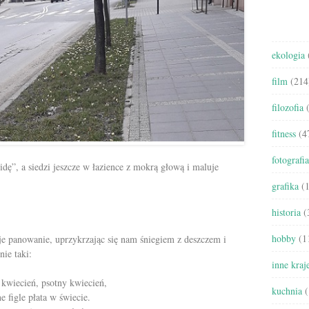
ekologia
film
(214
filozofia
(
fitness
(4
fotografia
dę”, a siedzi jeszcze w łazience z mokrą głową i maluje
grafika
(1
historia
(
hobby
(1
je panowanie, uprzykrzając się nam śniegiem z deszczem i
nie taki:
inne kraj
 kwiecień, psotny kwiecień,
kuchnia
(
e figle płata w świecie.