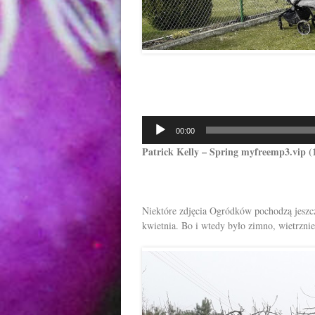
Odtwarzacz
00:00
plików
Patrick Kelly – Spring myfreemp3.vip 
dźwiękowych
Niektóre zdjęcia Ogródków pochodzą jeszcze
kwietnia. Bo i wtedy było zimno, wietrznie