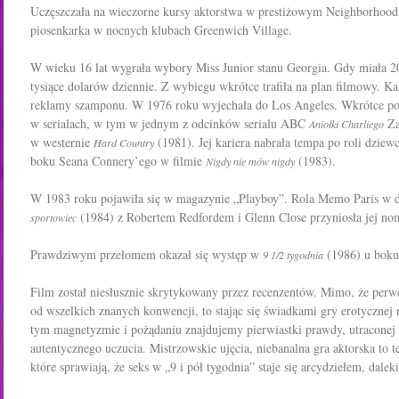
Uczęszczała na wieczorne kursy aktorstwa w prestiżowym Neighborhood
piosenkarka w nocnych klubach Greenwich Village.
W wieku 16 lat wygrała wybory Miss Junior stanu Georgia. Gdy miała 20 
tysiące dolarów dziennie. Z wybiegu wkrótce trafiła na plan filmowy. Ka
reklamy szamponu. W 1976 roku wyjechała do Los Angeles. Wkrótce pot
w serialach, w tym w jednym z odcinków serialu ABC
Za
Aniołki Charliego
w westernie
(1981). Jej kariera nabrała tempa po roli dzie
Hard Country
boku Seana Connery’ego w filmie
(1983).
Nigdy nie mów nigdy
W 1983 roku pojawiła się w magazynie „Playboy”. Rola Memo Paris w
(1984) z Robertem Redfordem i Glenn Close przyniosła jej no
sportowiec
Prawdziwym przełomem okazał się występ w
(1986) u boku
9 1/2 tygodnia
Film został niesłusznie skrytykowany przez recenzentów. Mimo, że perwe
od wszelkich znanych konwencji, to stając się świadkami gry erotyczn
tym magnetyzmie i pożądaniu znajdujemy pierwiastki prawdy, utraconej 
autentycznego uczucia. Mistrzowskie ujęcia, niebanalna gra aktorska to t
które sprawiają, że seks w „9 i pół tygodnia” staje się arcydziełem, dal