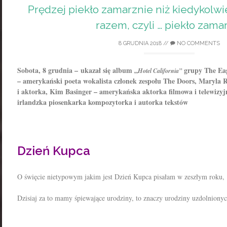
Prędzej piekło zamarznie niż kiedykolw
razem, czyli … piekło zama
8 GRUDNIA 2018
//
NO COMMENTS
Sobota, 8 grudnia – ukazał się album „
grupy The Eagl
Hotel California”
– amerykański poeta wokalista członek zespołu The Doors, Maryla 
i aktorka, Kim Basinger – amerykańska aktorka filmowa i telewiz
irlandzka piosenkarka kompozytorka i autorka tekstów
Dzień Kupca
O święcie nietypowym jakim jest Dzień Kupca pisałam w zeszłym roku,
Dzisiaj za to mamy śpiewające urodziny, to znaczy urodziny uzdolniony