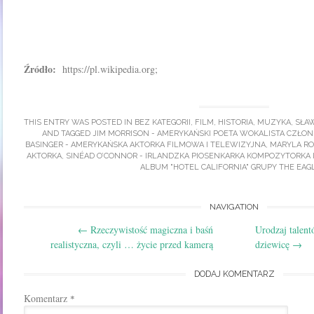
Źródło:
https://pl.wikipedia.org;
THIS ENTRY WAS POSTED IN
BEZ KATEGORII
,
FILM
,
HISTORIA
,
MUZYKA
,
SŁA
AND TAGGED
JIM MORRISON - AMERYKAŃSKI POETA WOKALISTA CZŁO
BASINGER - AMERYKAŃSKA AKTORKA FILMOWA I TELEWIZYJNA
,
MARYLA RO
AKTORKA
,
SINÉAD O’CONNOR - IRLANDZKA PIOSENKARKA KOMPOZYTORKA 
ALBUM "HOTEL CALIFORNIA" GRUPY THE EAG
Post
NAVIGATION
←
Rzeczywistość magiczna i baśń
Urodzaj talen
navigation
realistyczna, czyli … życie przed kamerą
dziewicę
→
DODAJ KOMENTARZ
Komentarz
*