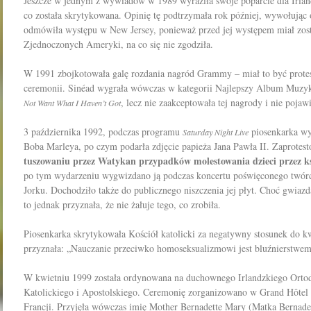
Jeszcze w jednym z wywiadów w 1989 wyraziła swoje poparcie dla Irland
co została skrytykowana. Opinię tę podtrzymała rok później, wywołując
odmówiła występu w New Jersey, ponieważ przed jej występem miał zo
Zjednoczonych Ameryki, na co się nie zgodziła.
W 1991 zbojkotowała galę rozdania nagród Grammy – miał to być protes
ceremonii. Sinéad wygrała wówczas w kategorii Najlepszy Album Muzy
, lecz nie zaakceptowała tej nagrody i nie pojawił
Not Want What I Haven’t Got
3 października 1992, podczas programu
piosenkarka wy
Saturday Night Live
Boba Marleya, po czym podarła zdjęcie papieża Jana Pawła II. Zaprote
tuszowaniu przez Watykan przypadków molestowania dzieci przez ks
po tym wydarzeniu wygwizdano ją podczas koncertu poświęconego twó
Jorku. Dochodziło także do publicznego niszczenia jej płyt. Choć gwiazda
to jednak przyznała, że nie żałuje tego, co zrobiła.
Piosenkarka skrytykowała Kościół katolicki za negatywny stosunek do k
przyznała: „Nauczanie przeciwko homoseksualizmowi jest bluźnierstwem
W kwietniu 1999 została ordynowana na duchownego Irlandzkiego Orto
Katolickiego i Apostolskiego. Ceremonię zorganizowano w Grand Hôtel 
Francji. Przyjęła wówczas imię Mother Bernadette Mary (Matka Bernadet