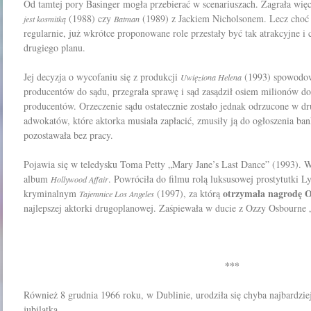
Od tamtej pory Basinger mogła przebierać w scenariuszach. Zagrała wi
(1988) czy
(1989) z Jackiem Nicholsonem. Lecz choć 
jest kosmitką
Batman
regularnie, już wkrótce proponowane role przestały być tak atrakcyjne i c
drugiego planu.
Jej decyzja o wycofaniu się z produkcji
(1993) spowodowa
Uwięziona Helena
producentów do sądu, przegrała sprawę i sąd zasądził osiem milionów d
producentów. Orzeczenie sądu ostatecznie zostało jednak odrzucone w drug
adwokatów, które aktorka musiała zapłacić, zmusiły ją do ogłoszenia bank
pozostawała bez pracy.
Pojawia się w teledysku Toma Petty „Mary Jane’s Last Dance” (1993). 
album
. Powróciła do filmu rolą luksusowej prostytutki 
Hollywood Affair
otrzymała nagrodę O
kryminalnym
(1997), za którą
Tajemnice Los Angeles
najlepszej aktorki drugoplanowej. Zaśpiewała w ducie z Ozzy Osbourne
***
Również 8 grudnia 1966 roku, w Dublinie, urodziła się chyba najbardziej
jubilatka