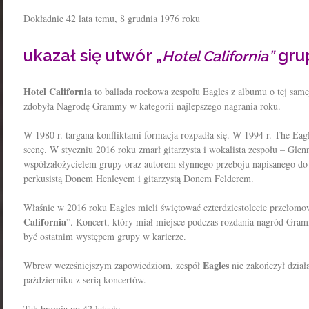
Dokładnie 42 lata temu, 8 grudnia 1976 roku
ukazał się utwór „
gru
Hotel California”
Hotel California
to ballada rockowa zespołu Eagles z albumu o tej sam
zdobyła Nagrodę Grammy w kategorii najlepszego nagrania roku.
W 1980 r. targana konfliktami formacja rozpadła się. W 1994 r. The Eag
scenę. W styczniu 2016 roku zmarł gitarzysta i wokalista zespołu – Glen
współzałożycielem grupy oraz autorem słynnego przeboju napisanego do
perkusistą Donem Henleyem i gitarzystą Donem Felderem.
Właśnie w 2016 roku Eagles mieli świętować czterdziestolecie przełomow
California
”. Koncert, który miał miejsce podczas rozdania nagród Gra
być ostatnim występem grupy w karierze.
Eagles
Wbrew wcześniejszym zapowiedziom, zespół
nie zakończył dział
październiku z serią koncertów.
Tak brzmią po 42 latach: