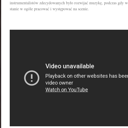
instrumentalistów zdecydowanych było rozwijać muzykę, podczas gdy wok
stanie w ogóle pracować i występować na scenie.