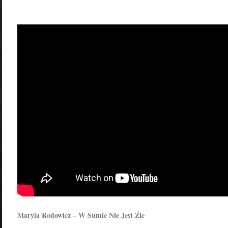
Maryla Rodowicz – W Sumie Nie Jest Źle