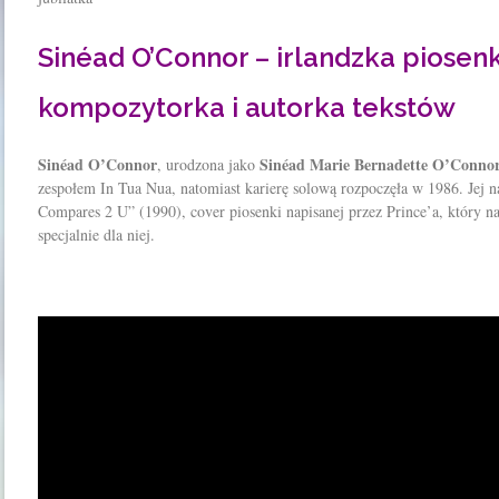
Sinéad O’Connor – irlandzka piosen
kompozytorka i autorka tekstów
Sinéad O’Connor
Sinéad Marie Bernadette O’Conno
, urodzona jako
zespołem In Tua Nua, natomiast karierę solową rozpoczęła w 1986. Jej n
Compares 2 U” (1990), cover piosenki napisanej przez Prince’a, który n
specjalnie dla niej.