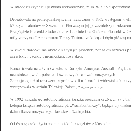
W młodości czynnie uprawiała lekkoatletykę, m.in. w klubie sportowy
Debiutowała na profesjonalnej scenie muzycznej w 1962 występem w eli
Młodych Talentów w Szczecinie. Pierwszym jej poważniejszym sukcese
Przeglądzie Piosenki Studenckiej w Lublinie i na Giełdzie Piosenki w Cz
miły zatrzymać” z repertuaru Teresy Tutinas, za którą zdobyła główną n
W swoim dorobku ma około dwa tysiące piosenek, ponad dwadzieścia płyt
angielskiej, czeskiej, niemieckiej, rosyjskiej.
Koncertowała na całym świecie: w Europie, Ameryce, Australii, Azji. Jes
uczestniczką wielu polskich i światowych festiwali muzycznych.
Zajmuje się też aktorstwem, zagrała w kilku filmach i widowiskach muz
występowała w serialu Telewizji Polsat „
.
Rodzina zastępcza”
W 1992 ukazała się autobiograficzna książka piosenkarki „Niech żyje ba
kolejna książka autobiograficzna pt. „Wariatka tańczy”, będąca wywia
dziennikarza muzycznego, Jarosława Szubrychta.
Od ósmego roku życia nie ma bliskich związków z Kościołem.