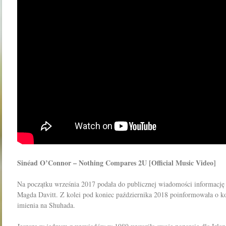
Sinéad O’Connor – Nothing Compares 2U [Official Music Video]
Na początku września 2017 podała do publicznej wiadomości informację 
Magda Davitt. Z kolei pod koniec października 2018 poinformowała o ko
imienia na Shuhada.