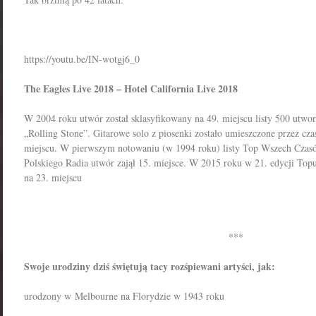
https://youtu.be/IN-wotgj6_0
The Eagles Live 2018 – Hotel California Live 2018
W 2004 roku utwór został sklasyfikowany na 49. miejscu listy 500 ut
„Rolling Stone”. Gitarowe solo z piosenki zostało umieszczone przez cz
miejscu. W pierwszym notowaniu (w 1994 roku) listy Top Wszech Czas
Polskiego Radia utwór zajął 15. miejsce. W 2015 roku w 21. edycji To
na 23. miejscu
***
Swoje urodziny dziś świętują tacy rozśpiewani artyści, jak:
urodzony w Melbourne na Florydzie w 1943 roku