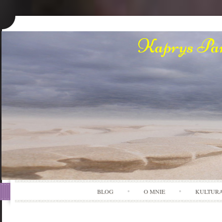
Kaprys Pan
BLOG
O MNIE
KULTUR