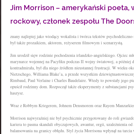
Jim Morrison – amerykański poeta, 
rockowy, członek zespołu The Door
znany najlepiej jako wiodący wokalista i twórca tekstów psychodeliczno
był także prozaikiem, aktorem, reżyserem filmowym i scenarzystą.
Jim urodził sięw rodzinie pochodzenia irlandzko-angielskiego. Ojciec mł
marynarce wojennej na Pacyfiku podczas II wojny światowej, a później do
kontradmirała, był dla niego źródłem nieustannej frustracji. W wieku ok
Nietzschego, Williama Blake’a, a przede wszystkim dziewiętnastowieczn
Rimbaud, Paul Verlaine i Charles Baudelaire. Wtedy to powstały jego pi
opuścił rodzinny dom. Rozpoczął także eksperymenty z substancjami ps
haszysz.
Wraz z Robbym Kriegerem, Johnem Densmorem oraz Rayem Manzarkie
Morrison najwyraźniej nie był psychicznie przygotowany do roli gwiazdor
kariera to pasma skandali obyczajowych, awantur, orgii, uzależnienia od 
balansowania na granicy obłędu. Styl życia Morrisona wpłynął na tarcia 