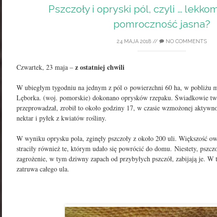
Pszczoły i opryski pól, czyli … lekko
pomroczność jasna?
24 MAJA 2018
//
NO COMMENTS
z ostatniej chwili
Czwartek, 23 maja –
W ubiegłym tygodniu na jednym z pól o powierzchni 60 ha, w pobliżu 
Lęborka. (woj. pomorskie) dokonano oprysków rzepaku. Świadkowie twier
przeprowadzał, zrobił to około godziny 17, w czasie wzmożonej aktywnoś
nektar i pyłek z kwiatów rośliny.
W wyniku oprysku pola, zginęły pszczoły z około 200 uli. Większość ow
straciły również te, którym udało się powrócić do domu. Niestety, pszcz
zagrożenie, w tym dziwny zapach od przybyłych pszczół, zabijają je. W 
zatruwa całego ula.