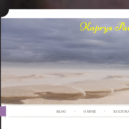
Kaprys Pan
BLOG
O MNIE
KULTUR