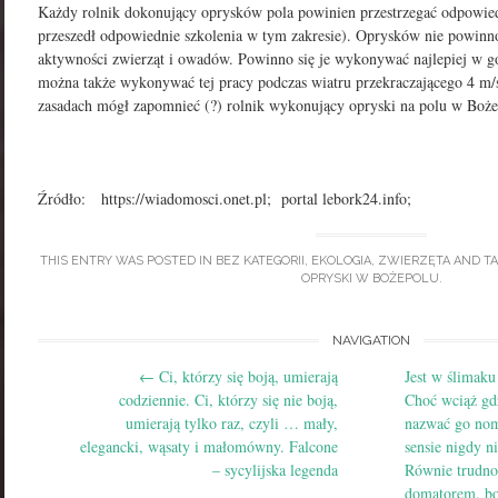
Każdy rolnik dokonujący oprysków pola powinien przestrzegać odpowiedn
przeszedł odpowiednie szkolenia w tym zakresie). Oprysków nie powinn
aktywności zwierząt i owadów. Powinno się je wykonywać najlepiej w g
można także wykonywać tej pracy podczas wiatru przekraczającego 4 m/
zasadach mógł zapomnieć (?) rolnik wykonujący opryski na polu w Boże
Źródło: https://wiadomosci.onet.pl; portal
lebork24.info;
THIS ENTRY WAS POSTED IN
BEZ KATEGORII
,
EKOLOGIA
,
ZWIERZĘTA
AND T
OPRYSKI W BOŻEPOLU
.
Post
NAVIGATION
←
Ci, którzy się boją, umierają
Jest w ślimaku
navigation
codziennie. Ci, którzy się nie boją,
Choć wciąż gdz
umierają tylko raz, czyli … mały,
nazwać go no
elegancki, wąsaty i małomówny. Falcone
sensie nigdy n
– sycylijska legenda
Równie trudno
domatorem, bo 