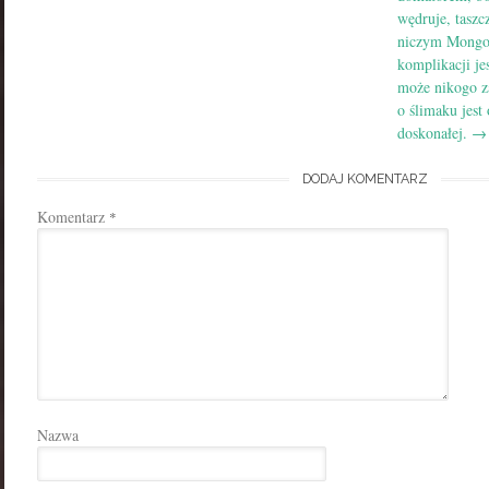
wędruje, taszc
niczym Mongoł
komplikacji je
może nikogo z
o ślimaku jest
doskonałej.
→
DODAJ KOMENTARZ
Komentarz
*
Nazwa