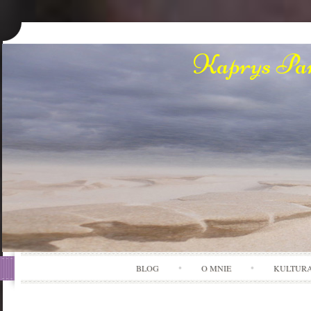
Kaprys Pan
BLOG
O MNIE
KULTUR