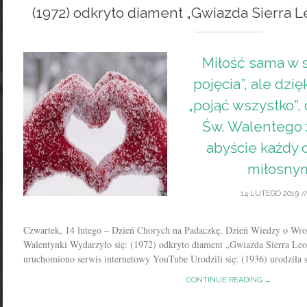
(1972) odkryto diament „Gwiazda Sierra 
Miłość sama w s
pojęcia”, ale dzi
„pojąć wszystko”, c
Św. Walentego 
abyście każdy 
miłosnym
14 LUTEGO 2019
/
Czwartek, 14 lutego – Dzień Chorych na Padaczkę, Dzień Wiedzy o Wr
Walentynki Wydarzyło się: (1972) odkryto diament „Gwiazda Sierra Leo
uruchomiono serwis internetowy YouTube Urodzili się: (1936) urodziła 
CONTINUE READING →