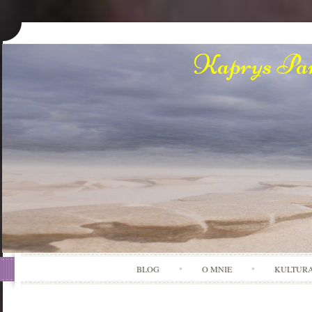
Kaprys Pan
BLOG
O MNIE
KULTUR