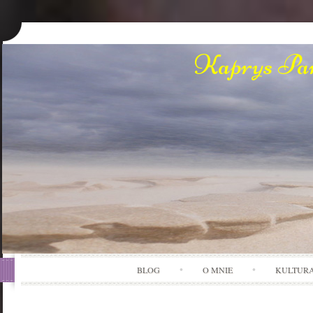
Kaprys Pan
BLOG
O MNIE
KULTUR