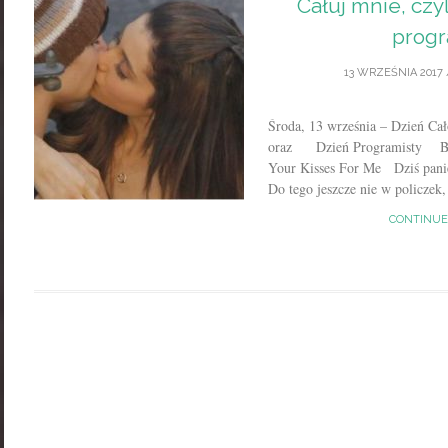
Całuj mnie, czyl
progr
13 WRZEŚNIA 2017
Środa, 13 września – Dzień 
oraz Dzień Programisty Bro
Your Kisses For Me Dziś panie
Do tego jeszcze nie w policzek, 
CONTINUE