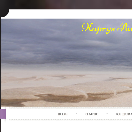
Kaprys Pan
BLOG
O MNIE
KULTUR