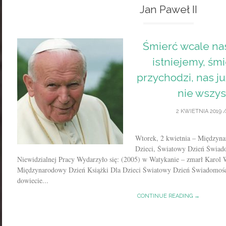
Jan Paweł II
Śmierć wcale nas
istniejemy, śmi
przychodzi, nas ju
nie wszys
2 KWIETNIA 2019
/
Wtorek, 2 kwietnia – Międzyn
Dzieci, Światowy Dzień Świad
Niewidzialnej Pracy Wydarzyło się: (2005) w Watykanie – zmarł Karol
Międzynarodowy Dzień Książki Dla Dzieci Światowy Dzień Świadomośc
dowiecie...
CONTINUE READING →