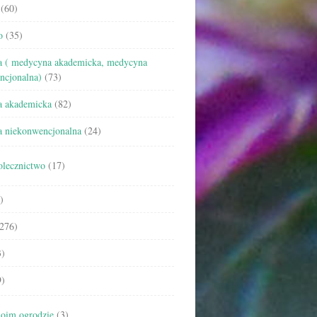
(60)
o
(35)
 ( medycyna akademicka, medycyna
ncjonalna)
(73)
 akademicka
(82)
 niekonwencjonalna
(24)
olecznictwo
(17)
)
276)
)
)
oim ogrodzie
(3)