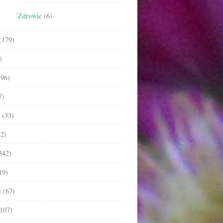
Zdrowie
(6)
(179)
)
96)
7)
(33)
2)
342)
19)
e
(67)
107)