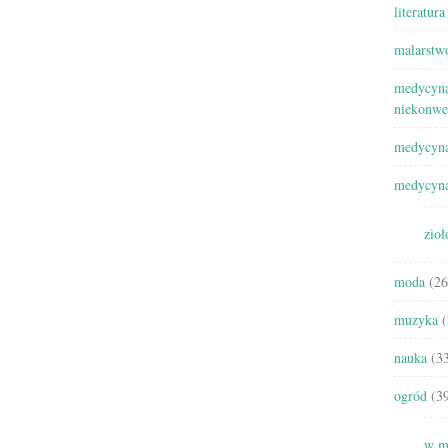
literatura
malarstw
medycyna
niekonwe
medycyna
medycyna
zioł
moda
(26
muzyka
(
nauka
(33
ogród
(39
w m