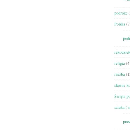
podróże
(
Polska
(7
pod
rękodzieł
religia
(4
rzeźba
(1
sławne ko
Święta po
sztuka ( 
poez