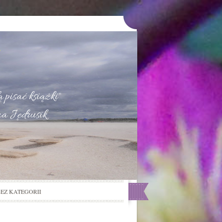
u
 pisać książki"
na Jędrusik
BEZ KATEGORII