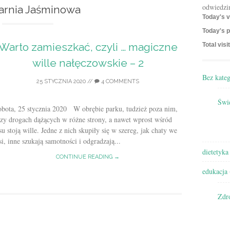
odwiedzi
arnia Jaśminowa
Today's v
Today's p
Warto zamieszkać, czyli … magiczne
Total visi
wille nałęczowskie – 2
Bez kateg
25 STYCZNIA 2020
//
4 COMMENTS
Świę
obota, 25 stycznia 2020 W obrębie parku, tudzież poza nim,
zy drogach dążących w różne strony, a nawet wprost wśród
su stoją wille. Jedne z nich skupiły się w szereg, jak chaty we
i, inne szukają samotności i odgradzają...
dietetyka
CONTINUE READING →
edukacja
Zdr