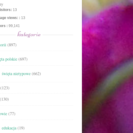
ny
isitors:
13
age views: :
13
tors :
99,141
kategorie
orii
(897)
ta polskie
(697)
święta nietypowe
(662)
(123)
(130)
owie
(77)
edukacja
(19)