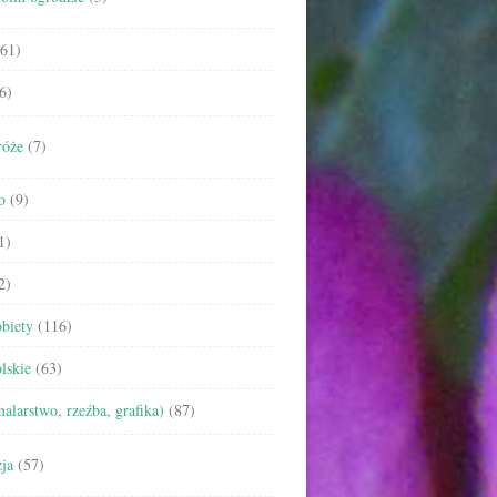
61)
6)
róże
(7)
o
(9)
1)
2)
biety
(116)
lskie
(63)
malarstwo, rzeźba, grafika)
(87)
ja
(57)