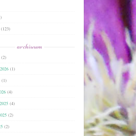
)
(123)
archiwum
(2)
 2026
(1)
(1)
2026
(4)
 2025
(4)
2025
(2)
25
(2)