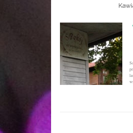
Kawi
S
pr
la
ws