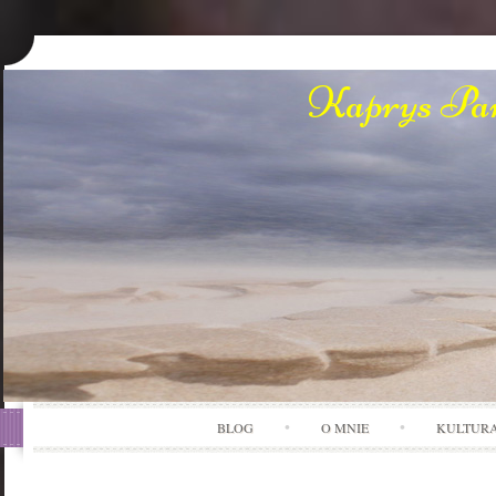
Kaprys Pan
BLOG
O MNIE
KULTUR