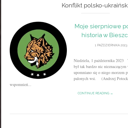
Konflikt polsko-ukraińsk
Moje sierpniowe po
historia w Biesz
1 PAŹDZIERNIKA 2023
Niedziela, 1 pażdziernika 2023 
był tak bardzo nic nieznaczącym 
upomniano się o niego morzem pr
palonych wsi. (Andrzej Potocki
wspomnień...
CONTINUE READING →