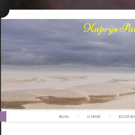
Kaprys Pan
BLOG
O MNIE
KULTUR