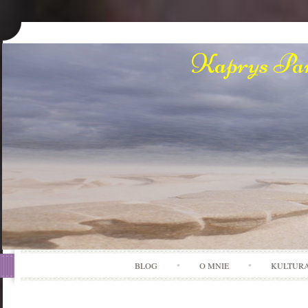
Kaprys Pan
BLOG
O MNIE
KULTUR