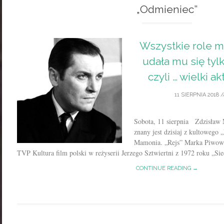
„Odmieniec”
Wszystkie role m
udała mu się tylk
czyli … wielki a
11 SIERPNIA 2018
/
Sobota, 11 sierpnia Zdzisław 
znany jest dzisiaj z kultowego „
Mamonia. „Rejs” Marka Piwows
TVP Kultura film polski w reżyserii Jerzego Sztwiertni z 1972 roku „Si
CONTINUE READING →