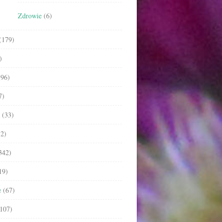
Zdrowie
(6)
(179)
)
96)
7)
(33)
2)
342)
19)
e
(67)
107)