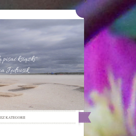
u
 pisać książki"
na Jędrusik
BEZ KATEGORII