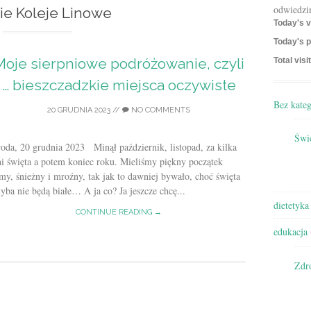
odwiedzi
ie Koleje Linowe
Today's v
Today's p
Moje sierpniowe podróżowanie, czyli
Total visi
… bieszczadzkie miejsca oczywiste
Bez kateg
20 GRUDNIA 2023
//
NO COMMENTS
Świę
oda, 20 grudnia 2023 Minął październik, listopad, za kilka
i święta a potem koniec roku. Mieliśmy piękny początek
my, śnieżny i mroźny, tak jak to dawniej bywało, choć święta
yba nie będą białe… A ja co? Ja jeszcze chcę...
dietetyka
CONTINUE READING →
edukacja
Zdr