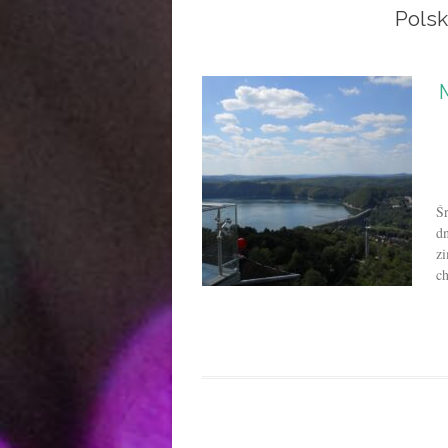
Polsk
Śr
dn
zi
ch