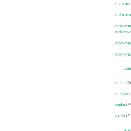
literatura
malarstw
medycyna
niekonwe
medycyna
medycyna
zioł
moda
(26
muzyka
(
nauka
(33
ogród
(39
w m