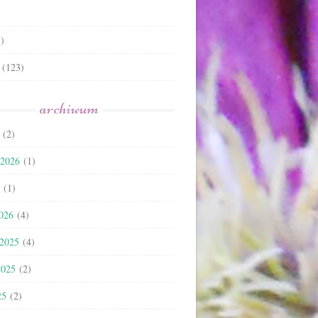
)
(123)
archiwum
(2)
 2026
(1)
(1)
2026
(4)
 2025
(4)
2025
(2)
25
(2)