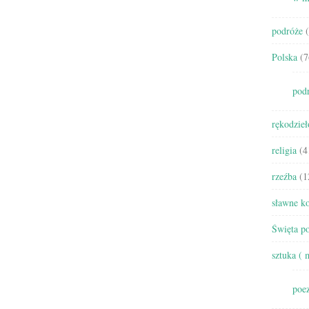
podróże
(
Polska
(7
pod
rękodzieł
religia
(4
rzeźba
(1
sławne ko
Święta po
sztuka ( 
poez