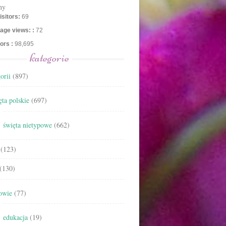
ny
isitors:
69
age views: :
72
tors :
98,695
kategorie
orii
(897)
ta polskie
(697)
święta nietypowe
(662)
(123)
(130)
owie
(77)
edukacja
(19)