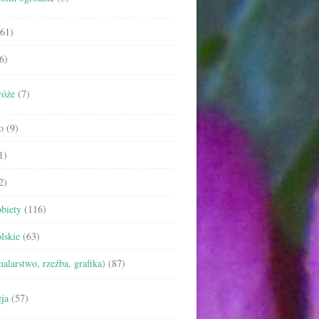
61)
6)
róże
(7)
o
(9)
1)
2)
biety
(116)
lskie
(63)
malarstwo, rzeźba, grafika)
(87)
ja
(57)