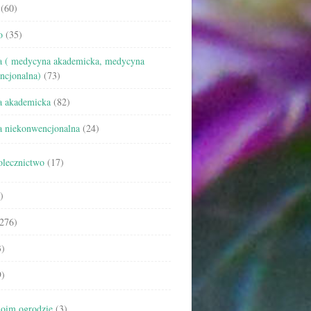
(60)
o
(35)
 ( medycyna akademicka, medycyna
ncjonalna)
(73)
 akademicka
(82)
 niekonwencjonalna
(24)
olecznictwo
(17)
)
276)
)
)
oim ogrodzie
(3)