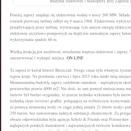
Budynek elektrowni i helikoptery przy Zaporze 
Poniżej zapory znajduje się elektrownia wodna o mocy 200 MW. Składa 
rozruch pierwszej turbiny odbył się 9 marca 1968. Elektrownia wykorzys
przepływającej przez turbinę, wytwarzając tym samym energię elektryczn
elektrowni szczytowo-pompowych na dopływie naturalnym zapory beto
wykorzystania spadzie 60 m.
Wielką atrakcją jest możliwość zwiedzenia wnętrza elektrowni i zapory. 
zarezerwować i wykupić miejsca
ON-LINE
.
Ta zapora to kawał historii Bieszczad. Swego czasu żyła własnym życiem 
region kraju. Na przełomie czerwca i lipca 2015 roku miało tutaj miejsc
Monumentalną budowlę zapory ozdobiono muralem – największym ekol
powierzchni prawie
4000 m2!
Nie dość, że sam pomysł umieszczenia mu
metrów był bardzo oryginalny, to jeszcze technika wykonania była niez
techniką clean (reverse) graffiti, polegającej na wybiórczym wymywaniu
za pomocą strumienia wody
(w ciągu jednej minuty 21 litrów wody)
pod
250 barów, bez zastosowania żadnych substancji chemicznych. Za przygo
obrazu odpowiedzialna była agencja Scholz & Friends oraz Przemysław „T
najlepszych polskich ilustratorów i najważniejszych twórców komiksowy