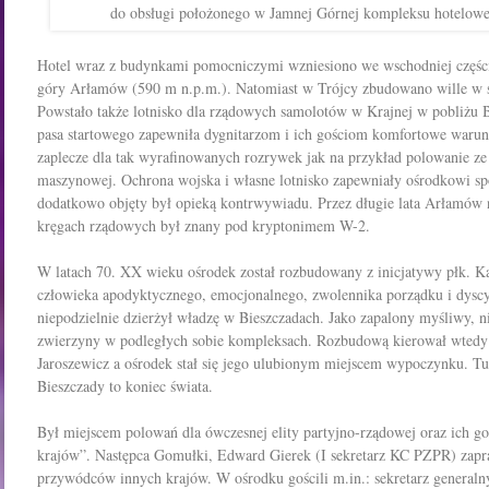
do obsługi położonego w Jamnej Górnej kompleksu hotelow
Hotel wraz z budynkami pomocniczymi wzniesiono we wschodniej częśc
góry Arłamów (590 m n.p.m.). Natomiast w Trójcy zbudowano wille w s
Powstało także lotnisko dla rządowych samolotów w Krajnej w pobliżu 
pasa startowego zapewniła dygnitarzom i ich gościom komfortowe warunk
zaplecze dla tak wyrafinowanych rozrywek jak na przykład polowanie z
maszynowej.
Ochrona wojska i własne lotnisko zapewniały ośrodkowi s
dodatkowo objęty był opieką kontrwywiadu. Przez długie lata Arłamów n
kręgach rządowych był znany pod kryptonimem W-2.
W latach 70. XX wieku ośrodek został rozbudowany z inicjatywy płk. 
człowieka apodyktycznego, emocjonalnego, zwolennika porządku i dyscy
niepodzielnie dzierżył władzę w Bieszczadach. Jako zapalony myśliwy, n
zwierzyny w podległych sobie kompleksach. Rozbudową kierował wtedy j
Jaroszewicz a ośrodek stał się jego ulubionym miejscem wypoczynku.
Tu
Bieszczady to koniec świata.
Był miejscem polowań dla ówczesnej elity partyjno-rządowej oraz ich goś
krajów”. Następca Gomułki, Edward Gierek (I sekretarz KC PZPR) zapras
przywódców innych krajów. W ośrodku gościli m.in.: sekretarz genera