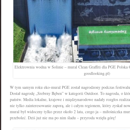
Elektrownia wodna w Solinie – mural Clean Graffiti dla PGE Polska
goodlooking.pl)
W tym samym roku eko-mural PGE został nagrodzony podczas festiwa
Dostał nagrodę „Srebrny Bęben” w kategorii Outdoor. To nagroda, o któr
państw.
Media lokalne, krajowe i międzynarodowe nadały rozgłos realiz
nie tylko zainteresowanie zaporą, ale i całym regionem, który zyskał now
mural był widoczny tylko przez około 2 lata, czego ja – miłośniczka mur
przeboleć. Dziś już nie ma po nim śladu – przyroda wzięła górę!