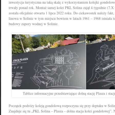
inwestycja turystyczna na taką skalę z wykorzystaniem kolejki gondolo
trwały ponad rok. Montaż samej kolei PKL Solina zajął 4 tygodnie (7.X
została oficjalnie otwarta 1 lipca 2022 roku. Do ciekawostek należy fakt, 
linowa w Solinie w tym miejscu bowiem w latach 1961 – 1968 istniała tu
budowy zapory wodnej w Solinie.
Tablice informacyjne przedstawiające dolną stację Plasza i sta
Początek podróży koleją gondolową rozpoczyna się przy deptaku w Solin
Znajduje się tu „PKL Solina – Plasza – dolna stacja kolei gondolowej”. 