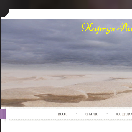
Kaprys Pan
BLOG
O MNIE
KULTUR