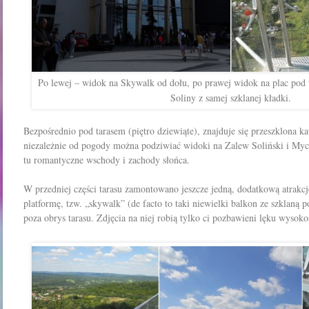
Po lewej – widok na Skywalk od dołu, po prawej widok na plac pod
Soliny z samej szklanej kładki.
Bezpośrednio pod tarasem (piętro dziewiąte), znajduje się przeszklona ka
niezależnie od pogody można podziwiać widoki na Zalew Soliński i Mycz
tu romantyczne wschody i zachody słońca.
W przedniej części tarasu zamontowano jeszcze jedną, dodatkową atrakcj
platformę, tzw. „skywalk”
(de facto to taki niewielki balkon ze szklaną 
poza obrys tarasu. Zdjęcia na niej robią tylko ci pozbawieni lęku wysok