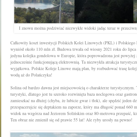
I znowu można podziwiać niezwykłe widoki jadąc teraz w przeci
Całkowity koszt inwestycji
Polskich Kolei Linowych (PKL) i Polskieg
wyniósł około 110 mln zł. Budowa trwała od wiosny 2021 roku do lipca 2
jedyna kolejka gondolowa w Europie, która poprowadzona jest powyżej 
jednocześnie funkcjonującą elektrownią. Ta niezwykła atrakcja turystyczn
wyjątkowa. Polskie Koleje Linowe mają plan, by rozbudować trasę kolej
wodą aż do Polańczyka!
Solina od bardzo dawna jest miejscowością o charakterze turystycznym. 
turystyki, dlatego jest tu szeroko rozwinięta baza noclegowa oraz gastro
zamieszkać na dłużej (chyba, że lubicie gwar i tłok), ale spędzić jeden d
przespacerujcie się deptakiem na zaporze, który ma długość ponad 660 m.
widok na wzgórza nad Jeziorem Solińskim oraz 80-metrowa przepaść, ki
Ten obraz nie zmienił się od prawie 55 lat! Ale ryby urosły na pewno!