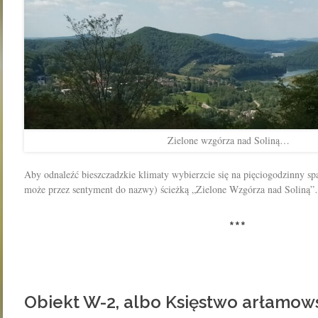
Zielone wzgórza nad Soliną…
Aby odnaleźć bieszczadzkie klimaty wybierzcie się na pięciogodzinny sp
może przez sentyment do nazwy) ścieżką „Zielone Wzgórza nad Soliną
***
Obiekt W-2, albo Księstwo arłamow