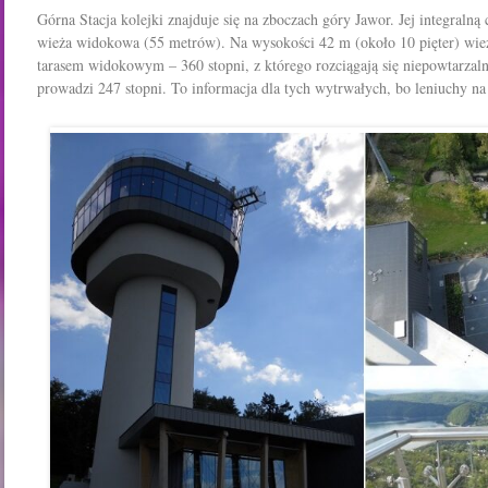
Górna Stacja kolejki znajduje się na zboczach góry Jawor. Jej integralną c
wieża widokowa (55 metrów). Na wysokości 42 m (około 10 pięter) wie
tarasem widokowym – 360 stopni, z którego rozciągają się niepowtarzal
prowadzi 247 stopni. To informacja dla tych wytrwałych, bo leniuchy 