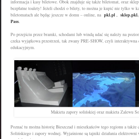
informacja i kasy biletowe. Obok znajduje się także biletomat, oraz skl
bezpłatne toalety!
Jeżeli chodzi o bilety, to można je kupić nie tylko w k
pkl.pl
sklep.pkl.
biletomatach ale będąc jeszcze w domu – online, na
,
Pass
.
Po przejściu przez bramki, schodami lub windą udać się należy na pozio
czeka wyjątkowa przestrzeń, tak zwany PRE-SHOW, czyli interaktywna e
edukacyjnym.
Makieta zapory solińskiej oraz makieta Zalewu So
Poznać tu można historię Bieszczad i mieszkańców tego regionu a także 
Solińskiego i zapory wodnej. Wyjaśnione są tajniki działania elektrowni 