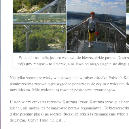
W oddali nad taflą jeziora wznoszą się bieszczadzkie pasma. Dostr
trójkątny masyw – to Smerek, a na lewo od niego ciągnie się długi g
Nie tylko wewnątrz wieży widokowej, ale w całym ośrodku Polskich Ko
pomieszczenia zapewniające wygodne poruszanie się czy to z wózkiem d
inwalidzkim. Mile widziani są również posiadacze czworonogów.
U stóp wieży czeka na turystów Karczma Jawor.
Karczma serwuje najbard
kuchni, ale można też posmakować potraw regionalnych. Te bieszczadzkie
(takie pszenne placki na sodzie), fuczki (placki a’la ziemniaczane tylko z
dziczyzna. Ceny? Tanio nie jest…