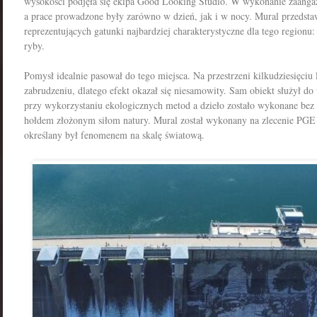
wysokości podjęła się ekipa Good Looking Studio. W wykonanie zaanga
a prace prowadzone były zarówno w dzień, jak i w nocy. Mural przedstaw
reprezentujących gatunki najbardziej charakterystyczne dla tego regionu
:
ryby.
Pomysł idealnie pasował do tego miejsca. Na przestrzeni kilkudziesięciu
zabrudzeniu, dlatego efekt okazał się niesamowity. Sam obiekt służył do
przy wykorzystaniu ekologicznych metod a dzieło zostało wykonane bez u
hołdem złożonym siłom natury. Mural został wykonany na zlecenie PGE 
określany był fenomenem na skalę światową.