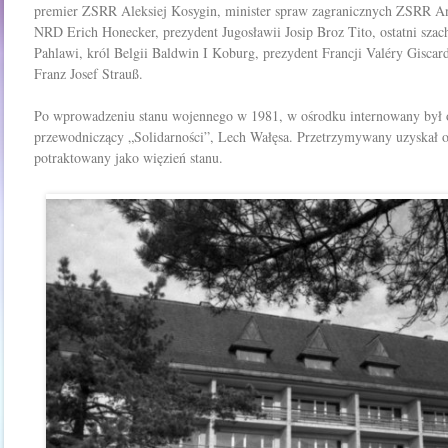
premier ZSRR Aleksiej Kosygin, minister spraw zagranicznych ZSRR 
NRD Erich Honecker, prezydent Jugosławii Josip Broz Tito, ostatni sz
Pahlawi, król Belgii Baldwin I Koburg, prezydent Francji Valéry Giscar
Franz Josef Strauß.
Po wprowadzeniu stanu wojennego w 1981, w ośrodku internowany był o
przewodniczący „Solidarności”, Lech Wałęsa. Przetrzymywany uzyskał od
potraktowany jako więzień stanu.