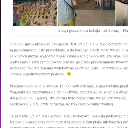
Stacja początkowa kolejki nad Soliną – Pla
Gondole sprowadzono ze Szwajcarii. Jest ich 25, ale w razie potrzeby m
są panoramiczne, całe przeszklone, a do każdego z nich może wsiąść 8 os
na których można wygodnie usiąść i napawać się widokami zza okna. Nie
tradycyjnych szyb zamontowane zostało specjalne przyciemnione tworzy
słoneczne. Nic nie zasłania widoków na zalew Soliński i oczywiście – zi
Oprócz współtowarzyszy podróży
.
Przepustowość kolejki wynosi 17 600 osób dziennie, a maksymalna pręd
Wagoniki nie zatrzymują się ani na chwilę, poruszając się w
pętli o dług
stacjach dolnej i górnej, aby można było bezpiecznie wsiąść czy wysią
prędkości 0,2 m/s, czyli poruszają się trzydziestokrotnie wolniej.
Ta przeszło 1,5 km trasa gondoli kolei widokowej pozwala podziwiać ni
Jezioro Solińskie oraz monumentalną zaporę z lotu ptaka lub bardziej no
tu wykorzystany przy rozwieszaniu liny między podporami kolejki! Zas