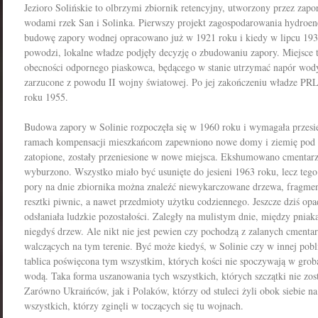
Jezioro Solińskie to olbrzymi zbiornik retencyjny, utworzony przez zapor
wodami rzek San i Solinka. Pierwszy projekt zagospodarowania hydroe
budowę zapory wodnej opracowano już w 1921 roku i kiedy w lipcu 1934
powodzi, lokalne władze podjęły decyzję o zbudowaniu zapory. Miejsce 
obecności odpornego piaskowca, będącego w stanie utrzymać napór wody.
zarzucone z powodu II wojny światowej. Po jej zakończeniu władze PR
roku 1955.
Budowa zapory w Solinie rozpoczęła się w 1960 roku i wymagała przesie
ramach kompensacji mieszkańcom zapewniono nowe domy i ziemię pod 
zatopione, zostały przeniesione w nowe miejsca. Ekshumowano cmentarze
wyburzono. Wszystko miało być usunięte do jesieni 1963 roku, lecz tego
pory na dnie zbiornika można znaleźć niewykarczowane drzewa, fragme
resztki piwnic, a nawet przedmioty użytku codziennego. Jeszcze dziś op
odsłaniała ludzkie pozostałości. Zaległy na mulistym dnie, między pnia
niegdyś drzew. Ale nikt nie jest pewien czy pochodzą z zalanych cmentarz
walczących na tym terenie. Być może kiedyś, w Solinie czy w innej pobli
tablica poświęcona tym wszystkim, których kości nie spoczywają w grob
wodą. Taka forma uszanowania tych wszystkich, których szczątki nie zost
Zarówno Ukraińców, jak i Polaków, którzy od stuleci żyli obok siebie na
wszystkich, którzy zginęli w toczących się tu wojnach.