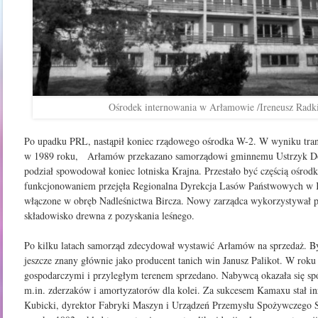
Ośrodek internowania w Arłamowie /Ireneusz Radk
Po upadku PRL, nastąpił koniec rządowego ośrodka W-2. W wyniku tran
w 1989 roku, Arłamów przekazano samorządowi gminnemu Ustrzyk Doln
podział spowodował koniec lotniska Krajna. Przestało być częścią ośrodk
funkcjonowaniem przejęła Regionalna Dyrekcja Lasów Państwowych w Kr
włączone w obręb Nadleśnictwa Bircza. Nowy zarządca wykorzystywał p
składowisko drewna z pozyskania leśnego.
Po kilku latach samorząd zdecydował wystawić Arłamów na sprzedaż. By
jeszcze znany głównie jako producent tanich win Janusz Palikot. W rok
gospodarczymi i przyległym terenem sprzedano. Nabywcą okazała się s
m.in. zderzaków i amortyzatorów dla kolei. Za sukcesem Kamaxu stał i
Kubicki, dyrektor Fabryki Maszyn i Urządzeń Przemysłu Spożywczeg