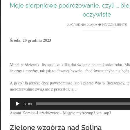
Moje sierpniowe podróżowanie, czyli … bi
oczywiste
20 GRUDNIA 2023
//
NO COMMENTS
Środa, 20 grudnia 2023
Minął październik, listopad, za kilka dni święta a potem koniec roku. M
śnieżny i mroźny, tak jak to dawniej bywało, choć święta chyba nie będ
A ja co? Ja jeszcze chcę powspominać lato i zabrać Was w Bieszczady, te
nierozerwalnie związane z przeszłością…
Odtwarzacz
00:00
plików
Antoni Komasa-Łazarkiewicz – Magpie myfreemp3.vip .mp3
dźwiękowych
Zielone wzgórza nad Soliną