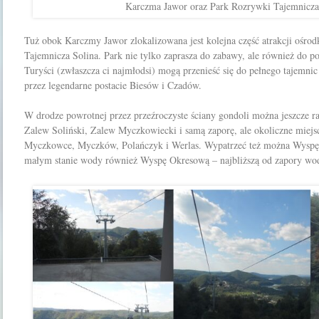
Karczma Jawor oraz
Park Rozrywki Tajemnicza
Tuż obok Karczmy Jawor zlokalizowana jest kolejna część atrakcji ośr
Tajemnicza Solina. Park nie tylko zaprasza do zabawy, ale również do p
Turyści (zwłaszcza ci najmłodsi) mogą przenieść się do pełnego tajemni
przez legendarne postacie Biesów i Czadów.
W drodze powrotnej przez przeźroczyste ściany gondoli można jeszcze ra
Zalew Soliński, Zalew Myczkowiecki i samą zaporę, ale okoliczne miejs
Myczkowce, Myczków, Polańczyk i Werlas. Wypatrzeć też można Wyspę
małym stanie wody również Wyspę Okresową – najbliższą od zapory wod