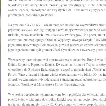
wjazdowej i do samego hotelu zwiastują coś ekscytującego. Hotel Arłamó
owiane legendą, niedostępne dla zwykłych ludzi. Dziś można przyjechać
promieniach zachodzącego słońca…
Na przełomie XVI i XVII wieku teren ten należał do województwa ruskieg
prywatna
. Według tradycji nazwa miejscowości pochodzi od osie
Artamow
ruskich, jeńców tatarskich, tzw.
(włóczęgów). Na początku lat
arłamanów
obszar pod budowę tajnego Ośrodka Wypoczynkowego Urzędu Rady Mini
popularnie nazywanego Arłamowem, powstał jeszcze za czasów sekreta
jego organizatorami byli premier Józef Cyrankiewicz i ówczesny poseł te
Wyznaczony teren obejmował opustoszałe wsie: Arłamów, Borysławka, 
Dolna, Sopotno, Paprotno, Krajna, Kwaszenina, Łomna i Trójca, z któr
wysiedlono do Związku Radzieckiego, a część w ramach akcji „Wisła”
na
Polski. Wraz z lasami i łąkami włości ośrodka stanowiły
blisko 30 tys. h
dojazdowe zamknięte były szlabanami i strzeżone przez uzbrojone patro
Jednostki Wojskowej Ministerstwa Spraw Wewnętrznych.
W wysokie ogrodzenie wkomponowane były przejścia dla zwierząt, tak s
przejść tylko w kierunku do środka. Dzięki specjalnym pochylniom dzik
ten teren, ale nie mogły już wyjść. Oprócz tego wojskowe gospodarstwa 