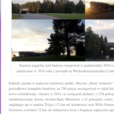
Kamień węgielny pod budowę wmurował w październiku 2010 r
zakończono w 2014 roku i powstało tu Wschodnioeuropejskie Cen
Kubicki zasiada w nadzorze hotelowej spółki. Obecnie „Hotel Arłamów”
gwiazdkowy kompleks hotelowy na 700 miejsc noclegowych w skład któ
nowo wybudowany, otwarty w 2014, ze sceną pod dachem i z 254 pokoja
zmodernizowany dawny ośrodek Rady Ministrów, z 41 pokojami; cztery 
znajdujące się w osadzie Trójca (12 km od Arłamowa) oraz Willa Grusz
Gruszowa (również 12 km od Arłamowa) wraz z bogatym zapleczem sp