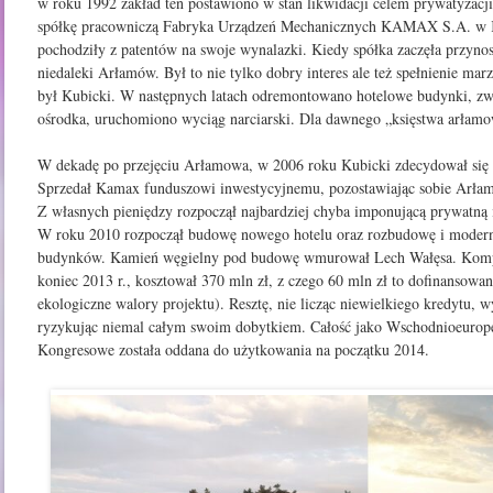
w roku 1992 zakład ten postawiono w stan likwidacji celem prywatyzacji
spółkę pracowniczą Fabryka Urządzeń Mechanicznych KAMAX S.A. w Ka
pochodziły z patentów na swoje wynalazki. Kiedy spółka zaczęła przynos
niedaleki Arłamów. Był to nie tylko dobry interes ale też spełnienie m
był Kubicki. W następnych latach odremontowano hotelowe budynki, zwię
ośrodka, uruchomiono wyciąg narciarski. Dla dawnego „księstwa arłamo
W dekadę po przejęciu Arłamowa, w 2006 roku Kubicki zdecydował się p
Sprzedał Kamax funduszowi inwestycyjnemu, pozostawiając sobie Arłam
Z własnych pieniędzy rozpoczął najbardziej chyba imponującą prywatną 
W roku 2010 rozpoczął budowę nowego hotelu oraz rozbudowę i moderni
budynków. Kamień węgielny pod budowę wmurował Lech Wałęsa. Kompl
koniec 2013 r., kosztował 370 mln zł, z czego 60 mln zł to dofinansowan
ekologiczne walory projektu). Resztę, nie licząc niewielkiego kredytu, w
ryzykując niemal całym swoim dobytkiem. Całość jako Wschodnioeurop
Kongresowe została oddana do użytkowania na początku 2014.