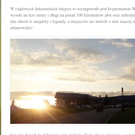
W rządowych dokumentach miejsce to występowało pod kryptonimem W-2
wysoki na trzy metry i długi na ponad 100 kilometrów płot oraz uzbroj
lata obrósł w anegdoty i legendy, a miejscowi nie mówili o nim inaczej 
arłamowskie”.
Już sam dojazd do Arłamowa jest atrakcją. Kręta droga przez las, a pot