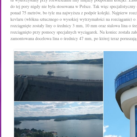
do tej pory nigdy nie była stosowana w Polsce. Tak więc specjalistyczny
ponad 75 metrów, bo tyle ma najwyższa z podpór kolejki. Najpierw rozc
kevlaru (włókna sztucznego o wysokiej wytrzymałości na rozciąganie) o 
rozciągnięte zostały liny o średnicy 3 mm, 10 mm oraz stalowa lina o śr
rozciągnięto przy pomocy specjalnych wyciągarek. Na koniec została zał
zamontowana docelowa lina o średnicy 47 mm, po której teraz poruszają s