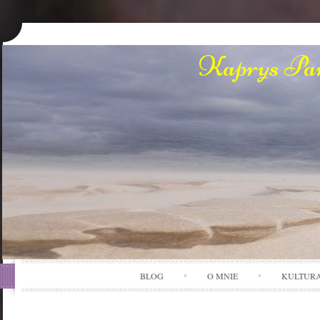
Kaprys Pan
BLOG
O MNIE
KULTUR