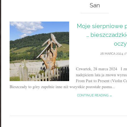
San
Moje sierpniowe p
… bieszczadzki
oczy
28 MARCA 2024
/
Czwartek, 28 marca 2024 I zno
nadejściem lata ja znowu wyru
From Past to Present (Violin 
Bieszczady to góry zupełnie inne niż wszystkie pozostałe pasma...
CONTINUE READING →