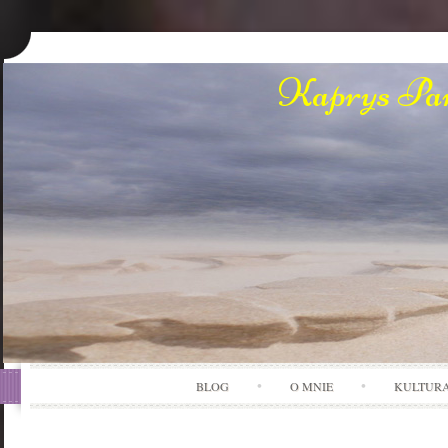
Kaprys Pan
BLOG
O MNIE
KULTUR