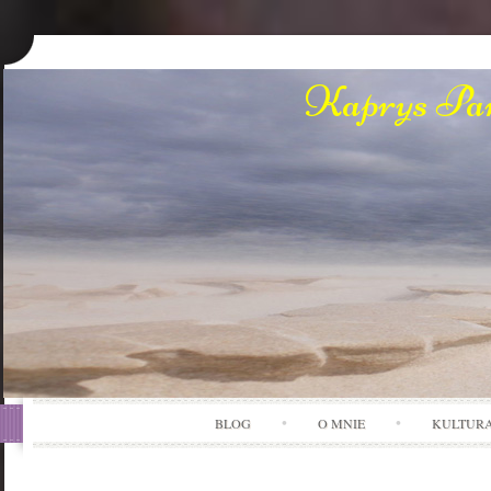
Kaprys Pan
BLOG
O MNIE
KULTUR