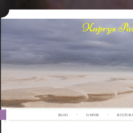
Kaprys Pan
BLOG
O MNIE
KULTUR