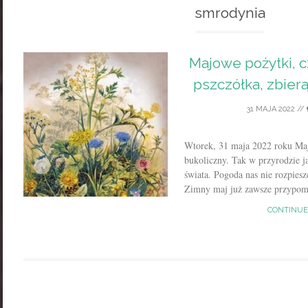
smrodynia
Majowe pożytki, cz
pszczółka, zbieraj
31 MAJA 2022
//
Wtorek, 31 maja 2022 roku Maj
bukoliczny. Tak w przyrodzie ja
świata. Pogoda nas nie rozpiesz
Zimny maj już zawsze przypomi
CONTINUE