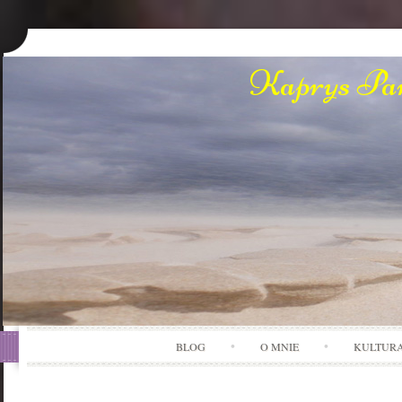
Kaprys Pan
BLOG
O MNIE
KULTUR