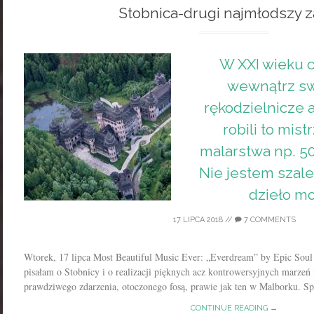
Stobnica-drugi najmłodszy 
W XXI wieku c
wewnątrz s
rękodzielnicze a
robili to mist
malarstwa np. 500
Nie jestem szal
dzieło mo
17 LIPCA 2018
//
7 COMMENTS
Wtorek, 17 lipca Most Beautiful Music Ever: „Everdream” by Epic Soul
pisałam o Stobnicy i o realizacji pięknych acz kontrowersyjnych marzeń
prawdziwego zdarzenia, otoczonego fosą, prawie jak ten w Malborku. S
CONTINUE READING →