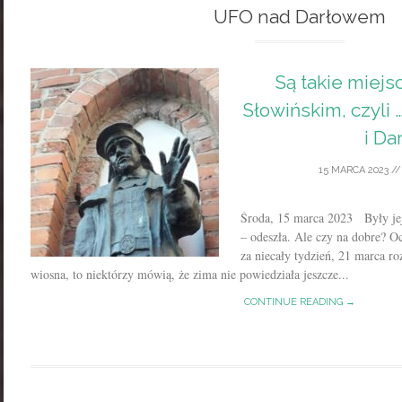
UFO nad Darłowem
Są takie miej
Słowińskim, czyli …
i Da
15 MARCA 2023
/
Środa, 15 marca 2023 Były jej 
– odeszła. Ale czy na dobre? 
za niecały tydzień, 21 marca r
wiosna, to niektórzy mówią, że zima nie powiedziała jeszcze...
CONTINUE READING →