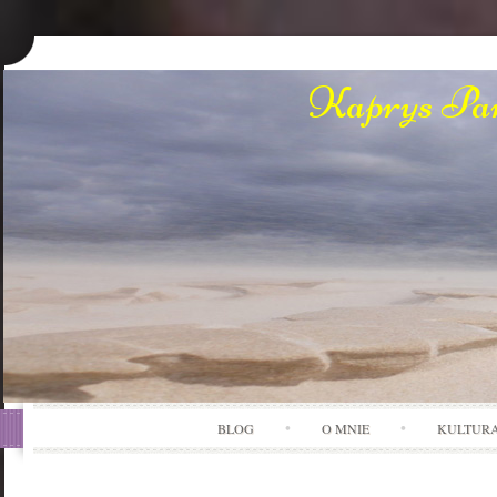
Kaprys Pan
BLOG
O MNIE
KULTUR