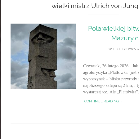
wielki mistrz Ulrich von Jun
Pola wielkiej bitw
Mazury c
26 LUTEGO 2026
/
Czwartek, 26 lutego 2026 Jak
agroturystyka „Plattówka” jest
wypoczynek – blisko przyrody i
najbliższego sklepu są 2 km, i 
wystarczające. Ale „Plattówka”.
CONTINUE READING →