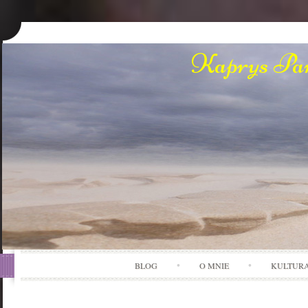
Kaprys Pan
BLOG
O MNIE
KULTUR