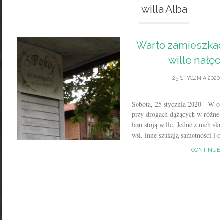
willa Alba
Warto zamieszkać
wille nałę
25 STYCZNIA 2020
Sobota, 25 stycznia 2020 W ob
przy drogach dążących w różne 
lasu stoją wille. Jedne z nich s
wsi, inne szukają samotności i o
CONTINUE