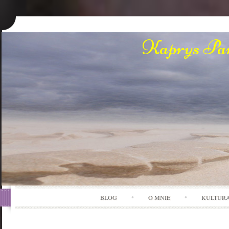
Kaprys Pan
BLOG
O MNIE
KULTUR