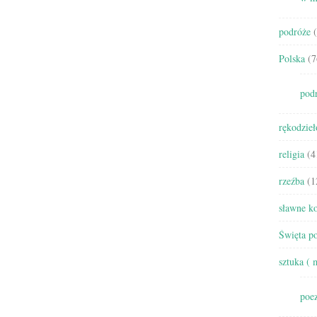
podróże
(
Polska
(7
pod
rękodzieł
religia
(4
rzeźba
(1
sławne ko
Święta po
sztuka ( 
poez