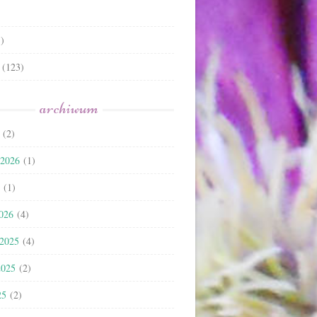
)
(123)
archiwum
(2)
 2026
(1)
(1)
2026
(4)
 2025
(4)
2025
(2)
25
(2)