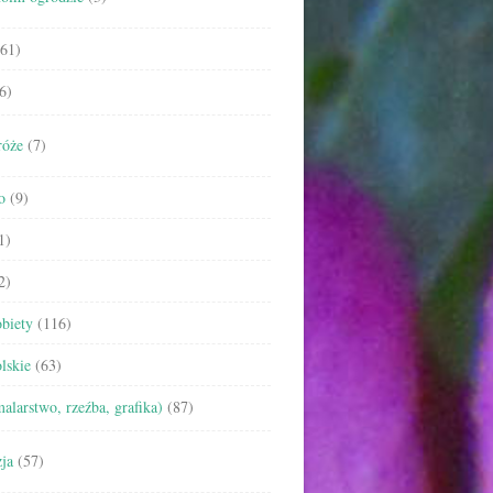
61)
6)
róże
(7)
o
(9)
1)
2)
biety
(116)
lskie
(63)
malarstwo, rzeźba, grafika)
(87)
ja
(57)