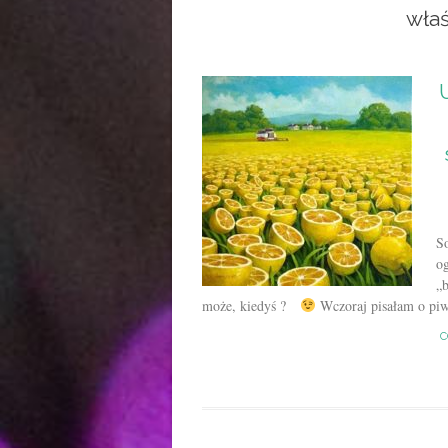
właś
S
og
„b
może, kiedyś ?
Wczoraj pisałam o piwi
C