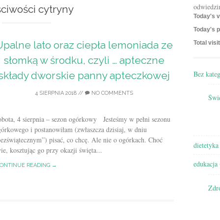
odwiedzi
ciwości cytryny
Today's v
Today's p
Upalne lato oraz ciepła lemoniada ze
Total visi
słomką w środku, czyli … apteczne
Bez kateg
składy dworskie panny apteczkowej
4 SIERPNIA 2018
//
NO COMMENTS
Świę
obota, 4 sierpnia – sezon ogórkowy Jesteśmy w pełni sezonu
órkowego i postanowiłam (zwłaszcza dzisiaj, w dniu
ezświątecznym”) pisać, co chcę. Ale nie o ogórkach. Choć
dietetyka
e, kosztując go przy okazji święta...
edukacja
ONTINUE READING →
Zdr