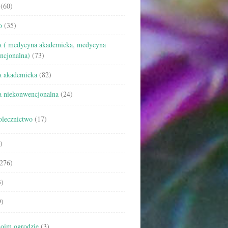
(60)
o
(35)
 ( medycyna akademicka, medycyna
ncjonalna)
(73)
 akademicka
(82)
 niekonwencjonalna
(24)
olecznictwo
(17)
)
276)
)
)
oim ogrodzie
(3)