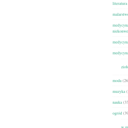
literatura
malarstw
medycyna
niekonwe
medycyna
medycyna
zioł
moda
(26
muzyka
(
nauka
(33
ogród
(39
w m