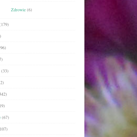
Zdrowie
(6)
(179)
)
96)
7)
(33)
2)
342)
19)
e
(67)
107)