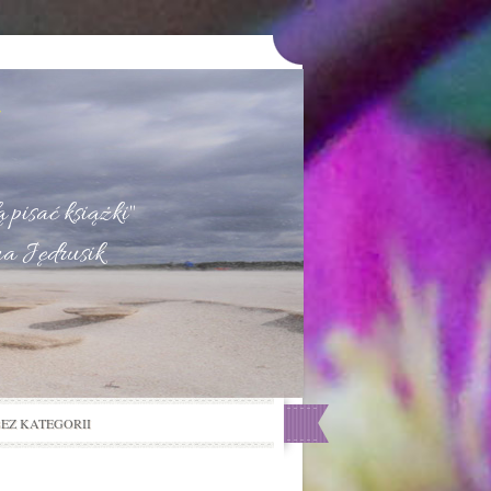
u
 pisać książki"
na Jędrusik
BEZ KATEGORII