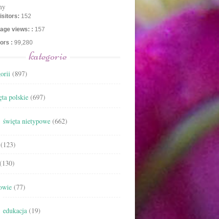
ny
isitors:
152
age views: :
157
tors :
99,280
kategorie
orii
(897)
ta polskie
(697)
święta nietypowe
(662)
(123)
(130)
owie
(77)
edukacja
(19)