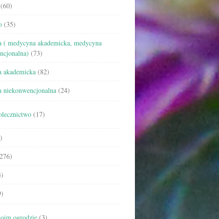
(60)
o
(35)
 ( medycyna akademicka, medycyna
ncjonalna)
(73)
 akademicka
(82)
 niekonwencjonalna
(24)
olecznictwo
(17)
)
276)
)
)
oim ogrodzie
(3)