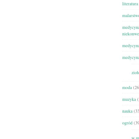
literatura
malarstw
medycyna
niekonwe
medycyna
medycyna
zioł
moda
(26
muzyka
(
nauka
(33
ogród
(39
w m