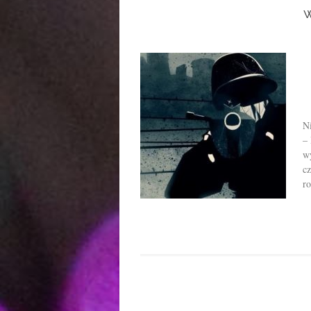
w
N
–
wy
cz
r