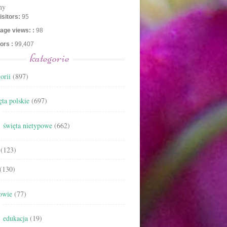
ny
isitors:
95
age views: :
98
tors :
99,407
kategorie
orii
(897)
ta polskie
(697)
święta nietypowe
(662)
(123)
(130)
owie
(77)
edukacja
(19)