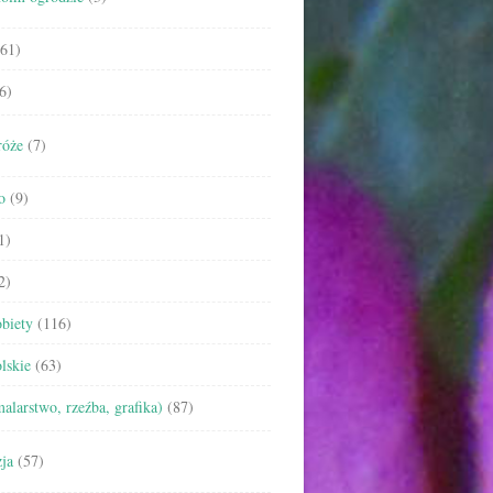
61)
6)
róże
(7)
o
(9)
1)
2)
biety
(116)
lskie
(63)
malarstwo, rzeźba, grafika)
(87)
ja
(57)