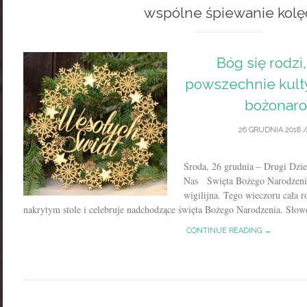
wspólne śpiewanie kolę
Bóg się rodzi,
powszechnie kul
bożonar
26 GRUDNIA 2018
/
Środa, 26 grudnia – Drugi Dz
Nas Święta Bożego Narodzenia
wigilijna. Tego wieczoru cała r
nakrytym stole i celebruje nadchodzące święta Bożego Narodzenia. Słowo
CONTINUE READING →