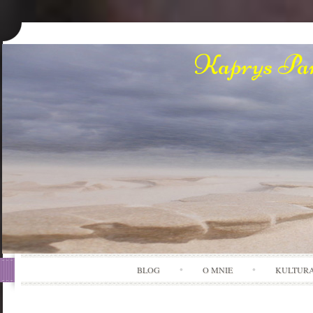
Kaprys Pan
BLOG
O MNIE
KULTUR