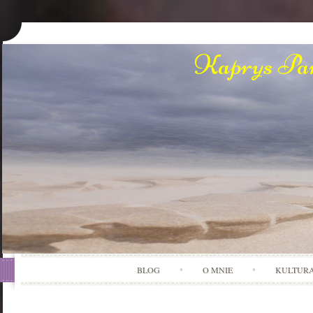
Kaprys Pan
BLOG
O MNIE
KULTUR